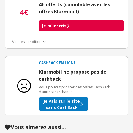
4€ offerts (cumulable avec les
4€
offres Klarmobil)
Je m'inscris
Voir les conditions
Conditions d'obtention du bonus
3€ de bienvenue crédités immédiatement + 1€ supplémentaire
crédité après le téléchargement de l'alerte Bons Plans.
CASHBACK EN LIGNE
Offre réservée à une toute première inscription chez eBuyClub.
Klarmobil ne propose pas de
cashback
Vous pouvez profiter des offres CashBack
d’autres marchands
Je vais sur le site
sans CashBack
Vous aimerez aussi...