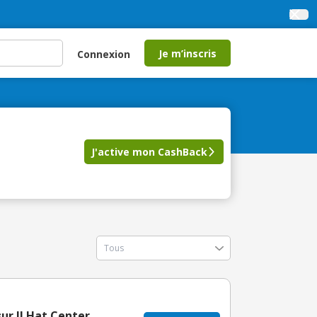
Je m’inscris
Connexion
J'active mon CashBack
ur JJ Hat Center,