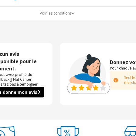
Voir les conditions
cun avis
sponible pour le
Donnez vot
ment.
Pour chaque avi
vous avez profité du
Seul le
hback JJ Hat Center,
marcha
ésitez pas à témoigner
e donne mon avis