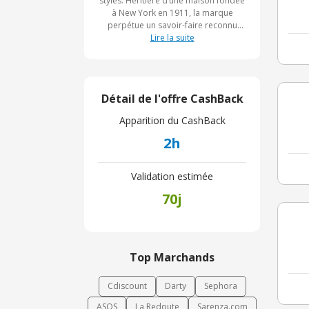
styles. Héritière d’une maison fondée
à New York en 1911, la marque
perpétue un savoir-faire reconnu
alliant tradition et élégance
Lire la suite
intemporelle. Elle met en avant des
produits issus de marques
emblématiques ainsi qu’un
accompagnement personnalisé pour
Détail de l'offre CashBack
aider chaque client à trouver le
modèle idéal. Présente en ligne et en
Apparition du CashBack
boutique, JJ Hat Center offre une
expérience complète autour de
2h
l’univers du chapeau, mêlant
expertise, qualité et sens du détail.
Validation estimée
70j
Top Marchands
Cdiscount
Darty
Sephora
ASOS
La Redoute
Sarenza.com