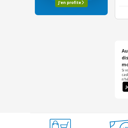
J'en profite
Au
di
mo
Si 
cas
n'h
J