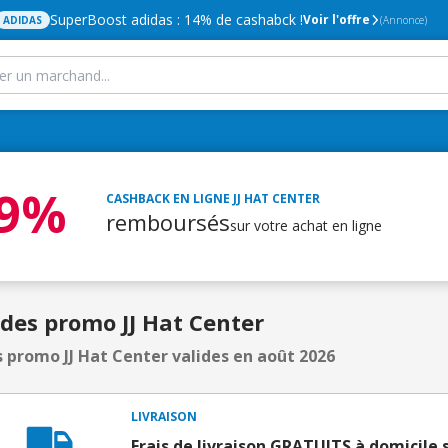
SuperBoost adidas : 14% de cashabck !
Voir l'offre
ADIDAS
(Annonce)
,9%
CASHBACK EN LIGNE
JJ HAT CENTER
remboursés
sur votre achat en ligne
des promo JJ Hat Center
 promo JJ Hat Center valides en août 2026
LIVRAISON
Frais de livraison GRATUITS à domicile s