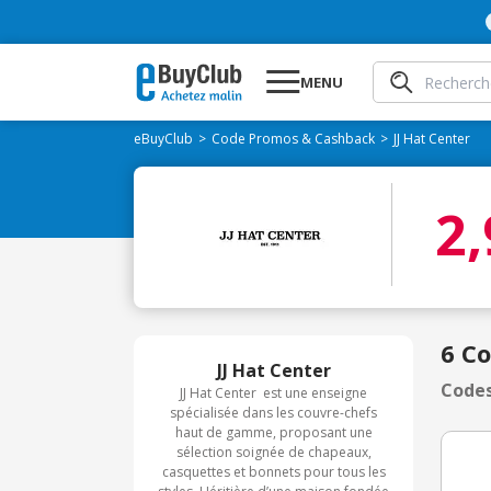
MENU
eBuyClub
Code Promos & Cashback
JJ Hat Center
2
6 Co
JJ Hat Center
Codes
JJ Hat Center est une enseigne
spécialisée dans les couvre-chefs
haut de gamme, proposant une
sélection soignée de chapeaux,
casquettes et bonnets pour tous les