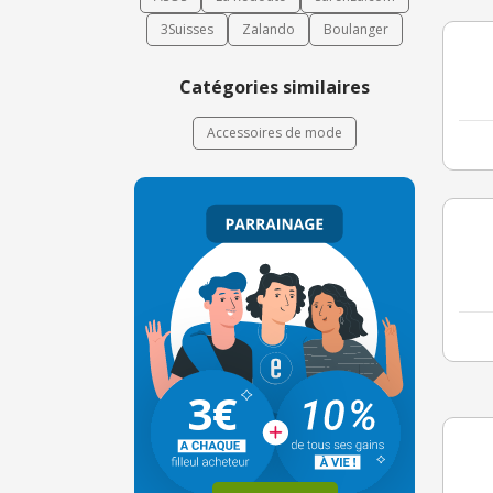
3Suisses
Zalando
Boulanger
Catégories similaires
Accessoires de mode
3€