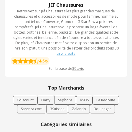
JEF Chaussures
Retrouvez sur Jef Chaussures les plus grandes marques de
chaussures et d'accessoires de mode pour femme, homme et
enfant tel que Converse, Giono ou G Star Raw à prix très
compétitifs. Jef Chaussures vous propose un large éventail de
bottes, bottines, ballerine, baskets... De grandes qualités et de
styles variés et tendance afin de répondre à toutes vos attentes.
De plus, Jef Chaussures met à votre disposition un service de
livraison gratuit, une possibilité de retour des produits sous 30
jours et une rubrique "Miniprix" tout au long de l'année !
Lire la suite
4.5
/5
Sur la base de
39
avis
Top Marchands
Cdiscount
Darty
Sephora
ASOS
La Redoute
Sarenza.com
3Suisses
Zalando
Boulanger
Catégories similaires