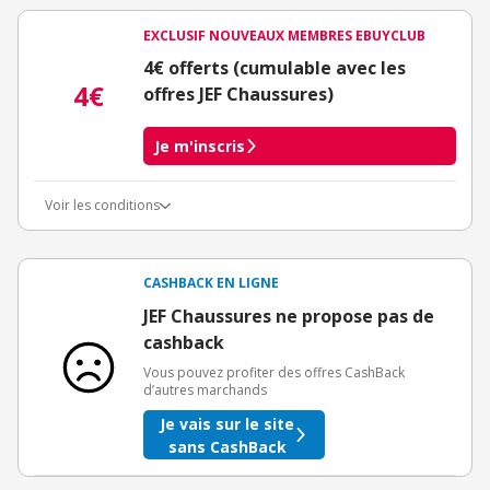
EXCLUSIF NOUVEAUX MEMBRES EBUYCLUB
4€ offerts (cumulable avec les
4€
offres JEF Chaussures)
Je m'inscris
Voir les conditions
Conditions d'obtention du bonus
3€ de bienvenue crédités immédiatement + 1€ supplémentaire
crédité après le téléchargement de l'alerte Bons Plans.
CASHBACK EN LIGNE
Offre réservée à une toute première inscription chez eBuyClub.
JEF Chaussures ne propose pas de
cashback
Vous pouvez profiter des offres CashBack
d’autres marchands
Je vais sur le site
sans CashBack