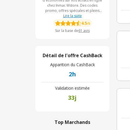
d'économies sur vos achats en ligne
chez Inmac Wstore. Des codes
promo, offres spéciales et pleins
d'autres avantages sont à votre
Lire la suite
disposition. Sans oublier le CashBack
4.5
/5
eBuyClub pour pouvoir bénéficier
Sur la base de
61
avis
d'un remboursement sur une partie
de vos achats en produits
informatiques.
Détail de l'offre CashBack
Apparition du CashBack
2h
Validation estimée
33j
Top Marchands