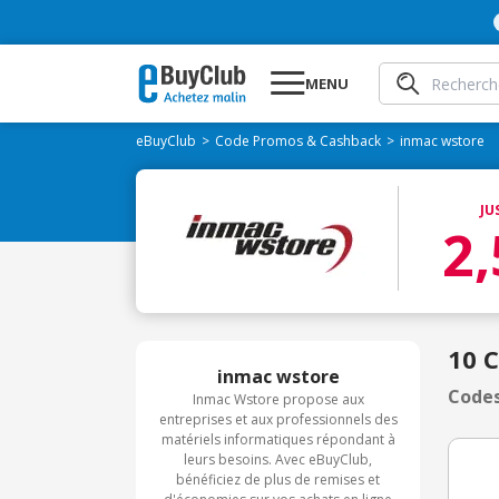
MENU
eBuyClub
Code Promos & Cashback
inmac wstore
JU
2
10 
inmac wstore
Codes
Inmac Wstore propose aux
entreprises et aux professionnels des
matériels informatiques répondant à
leurs besoins. Avec eBuyClub,
bénéficiez de plus de remises et