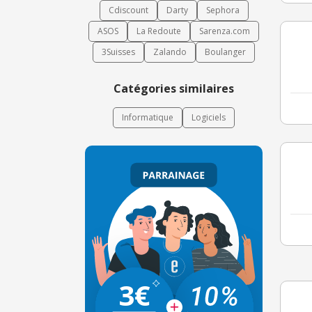
Cdiscount
Darty
Sephora
ASOS
La Redoute
Sarenza.com
3Suisses
Zalando
Boulanger
Catégories similaires
Informatique
Logiciels
3€