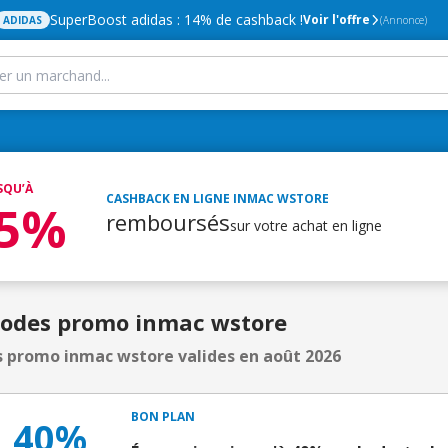
SuperBoost adidas : 14% de cashback !
Voir l'offre
ADIDAS
(Annonce)
SQU’À
CASHBACK EN LIGNE
INMAC WSTORE
,5%
remboursés
sur votre achat en ligne
Codes promo inmac wstore
 promo inmac wstore valides en août 2026
BON PLAN
40%