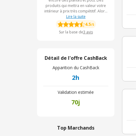
encore des plantes et pots. Des
produits qui mettra en valeur votre
intérieur à prix très compétitif. Alors,
n'hésitez plus, rejoignez
Lire la suite
IKEA Belgique
4.5
/5
Sur la base de
3
avis
Détail de l'offre CashBack
Apparition du CashBack
2h
Validation estimée
70j
Top Marchands