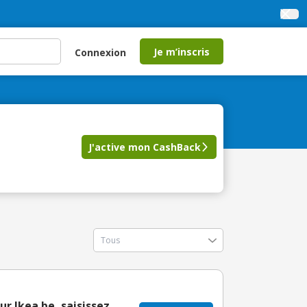
Je m’inscris
Connexion
J'active mon CashBack
ur Ikea be, saisissez