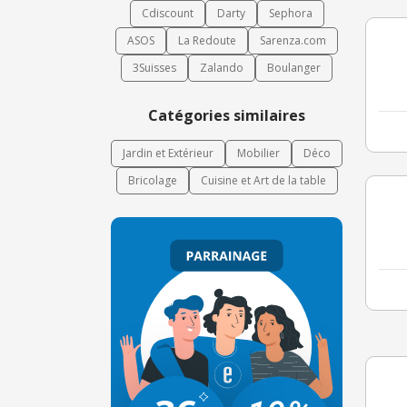
Cdiscount
Darty
Sephora
ASOS
La Redoute
Sarenza.com
3Suisses
Zalando
Boulanger
Catégories similaires
Jardin et Extérieur
Mobilier
Déco
Bricolage
Cuisine et Art de la table