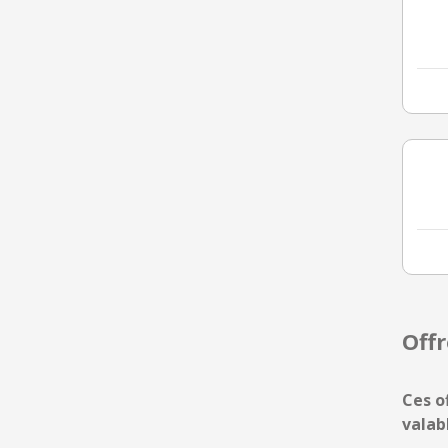
Off
Ces o
valab