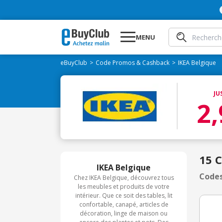
MENU
eBuyClub
Code Promos & Cashback
IKEA Belgique
JU
2
15 
IKEA Belgique
Codes
Chez IKEA Belgique, découvrez tous
les meubles et produits de votre
intérieur. Que ce soit des tables, lit
confortable, canapé, articles de
décoration, linge de maison ou