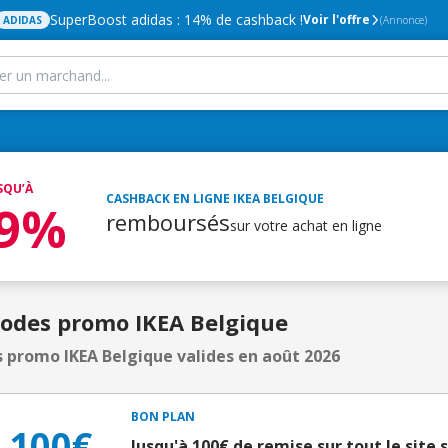
SuperBoost adidas : 14% de cashback !
Voir l'offre
ADIDAS
(Annonce)
SQU’À
CASHBACK EN LIGNE
IKEA BELGIQUE
,9%
remboursés
sur votre achat en ligne
Codes promo IKEA Belgique
 promo IKEA Belgique valides en août 2026
BON PLAN
100€
Jusqu'à 100€ de remise sur tout le site s