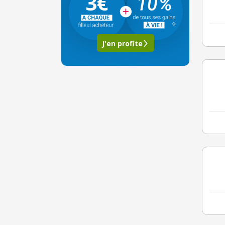
3€
J'en profite