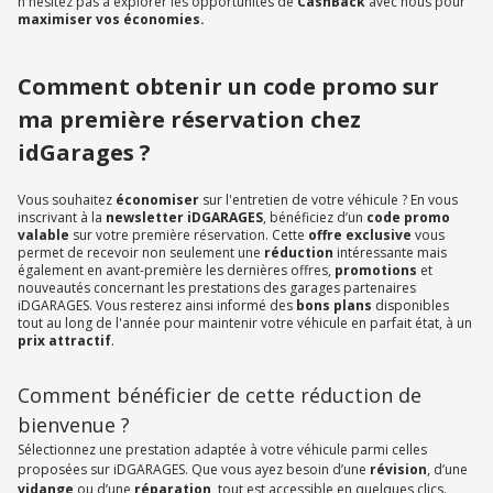
n'hésitez pas à explorer les opportunités de
CashBack
avec nous pour
maximiser vos économies.
Comment obtenir un code promo sur
ma première réservation chez
idGarages ?
Vous souhaitez
économiser
sur l'entretien de votre véhicule ? En vous
inscrivant à la
newsletter iDGARAGES
, bénéficiez d’un
code promo
valable
sur votre première réservation. Cette
offre exclusive
vous
permet de recevoir non seulement une
réduction
intéressante mais
également en avant-première les dernières offres,
promotions
et
nouveautés concernant les prestations des garages partenaires
iDGARAGES. Vous resterez ainsi informé des
bons plans
disponibles
tout au long de l'année pour maintenir votre véhicule en parfait état, à un
prix attractif
.
Comment bénéficier de cette réduction de
bienvenue ?
Sélectionnez une prestation adaptée à votre véhicule parmi celles
proposées sur iDGARAGES. Que vous ayez besoin d’une
révision
, d’une
vidange
ou d’une
réparation
, tout est accessible en quelques clics.