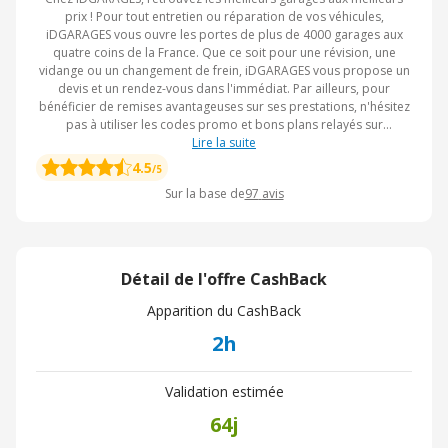
prix ! Pour tout entretien ou réparation de vos véhicules,
iDGARAGES vous ouvre les portes de plus de 4000 garages aux
quatre coins de la France. Que ce soit pour une révision, une
vidange ou un changement de frein, iDGARAGES vous propose un
devis et un rendez-vous dans l'immédiat. Par ailleurs, pour
bénéficier de remises avantageuses sur ses prestations, n'hésitez
pas à utiliser les codes promo et bons plans relayés sur
eBuyClub. Entre autres avantages, activez les CashBack pour
Lire la suite
obtenir plus d'économie.
4.5
/5
Sur la base de
97
avis
Détail de l'offre CashBack
Apparition du CashBack
2h
Validation estimée
64j