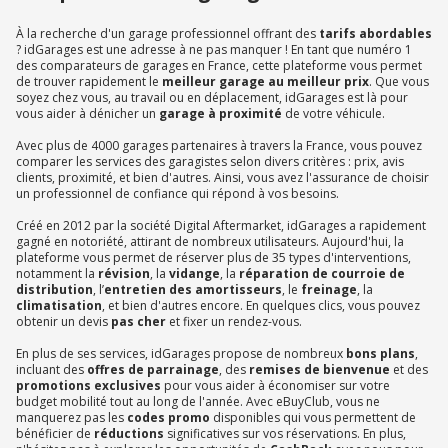
À la recherche d'un garage professionnel offrant des
tarifs abordables
? idGarages est une adresse à ne pas manquer ! En tant que numéro 1
des comparateurs de garages en France, cette plateforme vous permet
de trouver rapidement le
meilleur garage au meilleur prix
. Que vous
soyez chez vous, au travail ou en déplacement, idGarages est là pour
vous aider à dénicher un
garage à proximité
de votre véhicule.
Avec plus de 4000 garages partenaires à travers la France, vous pouvez
comparer les services des garagistes selon divers critères : prix, avis
clients, proximité, et bien d'autres. Ainsi, vous avez l'assurance de choisir
un professionnel de confiance qui répond à vos besoins.
Créé en 2012 par la société Digital Aftermarket, idGarages a rapidement
gagné en notoriété, attirant de nombreux utilisateurs. Aujourd'hui, la
plateforme vous permet de réserver plus de 35 types d'interventions,
notamment la
révision
, la
vidange
, la
réparation de courroie de
distribution
, l’
entretien des amortisseurs
, le
freinage
, la
climatisation
, et bien d'autres encore. En quelques clics, vous pouvez
obtenir un devis
pas cher
et fixer un rendez-vous.
En plus de ses services, idGarages propose de nombreux
bons plans
,
incluant des
offres de parrainage
, des
remises de bienvenue
et des
promotions exclusives
pour vous aider à économiser sur votre
budget mobilité tout au long de l'année. Avec eBuyClub, vous ne
manquerez pas les
codes promo
disponibles qui vous permettent de
bénéficier de
réductions
significatives sur vos réservations. En plus,