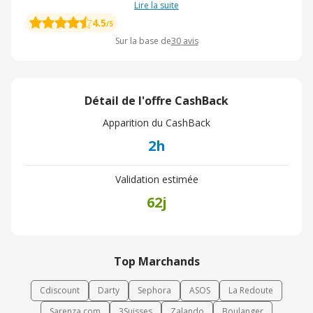
Lire la suite
4.5
/5
Sur la base de
30
avis
Détail de l'offre CashBack
Apparition du CashBack
2h
Validation estimée
62j
Top Marchands
Cdiscount
Darty
Sephora
ASOS
La Redoute
Sarenza.com
3Suisses
Zalando
Boulanger