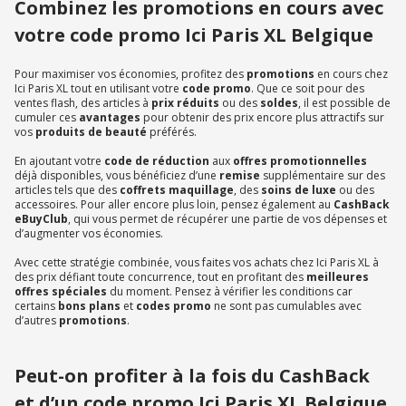
Combinez les promotions en cours avec
votre code promo Ici Paris XL Belgique
Pour maximiser vos économies, profitez des
promotions
en cours chez
Ici Paris XL tout en utilisant votre
code promo
. Que ce soit pour des
ventes flash, des articles à
prix réduits
ou des
soldes
, il est possible de
cumuler ces
avantages
pour obtenir des prix encore plus attractifs sur
vos
produits de beauté
préférés.
En ajoutant votre
code de réduction
aux
offres promotionnelles
déjà disponibles, vous bénéficiez d’une
remise
supplémentaire sur des
articles tels que des
coffrets maquillage
, des
soins de luxe
ou des
accessoires. Pour aller encore plus loin, pensez également au
CashBack
eBuyClub
, qui vous permet de récupérer une partie de vos dépenses et
d’augmenter vos économies.
Avec cette stratégie combinée, vous faites vos achats chez Ici Paris XL à
des prix défiant toute concurrence, tout en profitant des
meilleures
offres spéciales
du moment. Pensez à vérifier les conditions car
certains
bons plans
et
codes promo
ne sont pas cumulables avec
d’autres
promotions
.
Peut-on profiter à la fois du CashBack
et d’un code promo Ici Paris XL Belgique