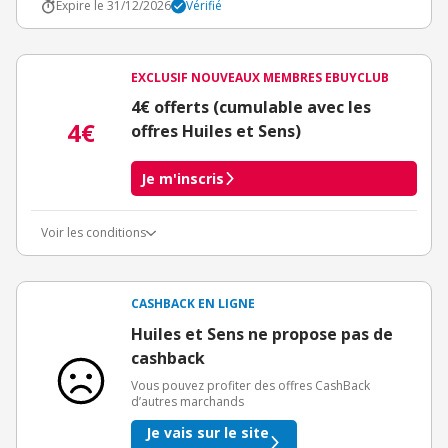
Expire le 31/12/2026
Vérifié
EXCLUSIF NOUVEAUX MEMBRES EBUYCLUB
4€ offerts (cumulable avec les
4€
offres Huiles et Sens)
Je m'inscris
Voir les conditions
Conditions d'obtention du bonus
3€ de bienvenue crédités immédiatement + 1€ supplémentaire
crédité après le téléchargement de l'alerte Bons Plans.
CASHBACK EN LIGNE
Offre réservée à une toute première inscription chez eBuyClub.
Huiles et Sens ne propose pas de
cashback
Vous pouvez profiter des offres CashBack
d’autres marchands
Je vais sur le site