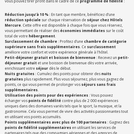
vous pouvez tirer profit dans le cadre de ce
programme de fidélité
:
Réduction jusqu’à 10 %
: En tant que membre, bénéficiez d’une
réduction spéciale
sur chaque réservation de
séjour chez Hôtels
Mercure
. Cette offre est disponible à chaque fois que vous réservez,
vous permettant de réaliser des
économies immédiates
sur le coût
total de votre
hébergement
.
Surclassement de chambre
: Profitez d’une
chambre de catégorie
supérieure sans frais supplémentaires
. Ce
surclassement
améliore votre confort et votre expérience générale à l'hôtel.
Petit-déjeuner gratuit et boisson de bienvenue
: Recevez un
petit-
déjeuner gratuit
et une boisson de bienvenue dès votre arrivée,
enrichissant votre
séjour
dès le début.
Nuits gratuites
: Cumulez des points pour obtenir des
nuits
gratuites
plus rapidement. Plus vous séjournez, plus vous gagnez de
points, ce qui vous permet de prolonger vos
séjours sans frais
supplémentaires
.
Utilisation des points pour des expériences
: Vous pouvez
échanger vos
points de fidélité
contre plus de 2 000 expériences
uniques dans des domaines variés tels que le sport, la musique, et la
gastronomie. Cela vous permet de vivre des activités passionnantes tout
en utilisant vos points accumulés.
Points supplémentaires avec plus de 100 partenaires
: Gagnez des
points de fidélité supplémentaires
en utilisant les services de
partenaires tels que des compagnies aériennes et des agences de