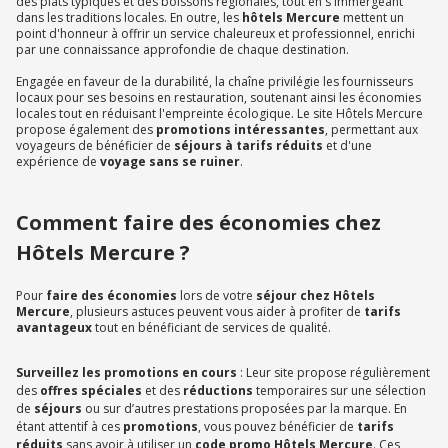
des plats typiques et des boissons régionales, tout en s'immergeant
dans les traditions locales. En outre, les
hôtels Mercure
mettent un
point d'honneur à offrir un service chaleureux et professionnel, enrichi
par une connaissance approfondie de chaque destination.
Engagée en faveur de la durabilité, la chaîne privilégie les fournisseurs
locaux pour ses besoins en restauration, soutenant ainsi les économies
locales tout en réduisant l'empreinte écologique. Le site Hôtels Mercure
propose également des
promotions intéressantes
, permettant aux
voyageurs de bénéficier de
séjours à tarifs réduits
et d'une
expérience de
voyage sans se ruiner
.
Comment faire des économies chez
Hôtels Mercure ?
Pour
faire des économies
lors de votre
séjour chez Hôtels
Mercure
, plusieurs astuces peuvent vous aider à profiter de
tarifs
avantageux
tout en bénéficiant de services de qualité.
Surveillez les promotions en cours
: Leur site propose régulièrement
des
offres spéciales
et des
réductions
temporaires sur une sélection
de
séjours
ou sur d’autres prestations proposées par la marque. En
étant attentif à ces
promotions
, vous pouvez bénéficier de
tarifs
réduits
sans avoir à utiliser un
code promo Hôtels Mercure
. Ces