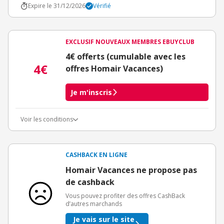
Expire le 31/12/2026
Vérifié
EXCLUSIF NOUVEAUX MEMBRES EBUYCLUB
4€ offerts (cumulable avec les
4€
offres Homair Vacances)
Je m'inscris
Voir les conditions
Conditions d'obtention du bonus
3€ de bienvenue crédités immédiatement + 1€ supplémentaire
crédité après le téléchargement de l'alerte Bons Plans.
CASHBACK EN LIGNE
Offre réservée à une toute première inscription chez eBuyClub.
Homair Vacances ne propose pas
de cashback
Vous pouvez profiter des offres CashBack
d’autres marchands
Je vais sur le site