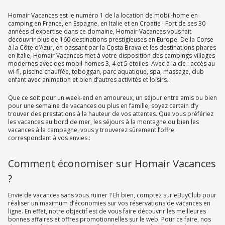
Homair Vacances est le numéro 1 de la location de mobil-home en
camping en France, en Espagne, en Italie et en Croatie ! Fort de ses 30
années d'expertise dans ce domaine, Homair Vacances vous fait
découvrir plus de 160 destinations prestigieuses en Europe. De la Corse
à la Côte d’Azur, en passant par la Costa Brava et les destinations phares
en Italie, Homair Vacances met à votre disposition des campings-villages
modernes avec des mobil-homes 3, 4 et 5 étoiles. Avec à la clé : accès au
wi-fi, piscine chauffée, toboggan, parc aquatique, spa, massage, club
enfant avec animation et bien d’autres activités et loisirs.:
Que ce soit pour un week-end en amoureux, un séjour entre amis ou bien
pour une semaine de vacances ou plus en famille, soyez certain d’y
trouver des prestations à la hauteur de vos attentes. Que vous préfériez
les vacances au bord de mer, les séjours à la montagne ou bien les
vacances à la campagne, vous y trouverez sûrement l’offre
correspondant à vos envies.:
Comment économiser sur Homair Vacances
?
Envie de vacances sans vous ruiner ? Eh bien, comptez sur eBuyClub pour
réaliser un maximum d’économies sur vos réservations de vacances en
ligne. En effet, notre objectif est de vous faire découvrir les meilleures
bonnes affaires et offres promotionnelles sur le web. Pour ce faire, nos