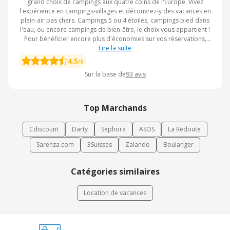
grand choix de campings aux quatre coins de l'Europe. Vivez
l'expérience en campings-villages et découvrez-y des vacances en
plein-air pas chers. Campings 5 ou 4 étoiles, campings pied dans
l'eau, ou encore campings de bien-être, le choix vous appartient !
Pour bénéficier encore plus d'économies sur vos réservations,
n'hésitez pas à activer le CashBack eBuyClub. Par ailleurs, l'équipe
Lire la suite
d'eBuyClub met à votre disposition des bons plans et des codes
4.5
/5
de réduction à saisir sur Homair Vacances.
Sur la base de
93
avis
Top Marchands
Cdiscount
Darty
Sephora
ASOS
La Redoute
Sarenza.com
3Suisses
Zalando
Boulanger
Catégories similaires
Location de vacances