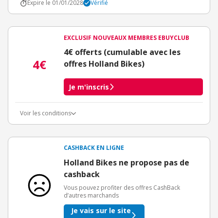
Expire le 01/01/2028
Vérifié
EXCLUSIF NOUVEAUX MEMBRES EBUYCLUB
4€ offerts (cumulable avec les
4€
offres Holland Bikes)
Je m'inscris
Voir les conditions
Conditions d'obtention du bonus
3€ de bienvenue crédités immédiatement + 1€ supplémentaire
crédité après le téléchargement de l'alerte Bons Plans.
CASHBACK EN LIGNE
Offre réservée à une toute première inscription chez eBuyClub.
Holland Bikes ne propose pas de
cashback
Vous pouvez profiter des offres CashBack
d’autres marchands
Je vais sur le site