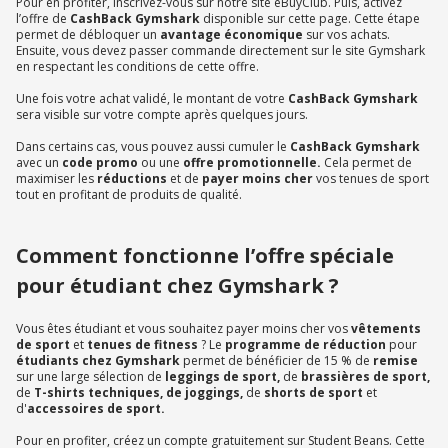
Pour en profiter, inscrivez-vous sur notre site eBuyClub. Puis, activez
l’offre de
CashBack Gymshark
disponible sur cette page. Cette étape
permet de débloquer un
avantage économique
sur vos achats.
Ensuite, vous devez passer commande directement sur le site Gymshark
en respectant les conditions de cette offre.
Une fois votre achat validé, le montant de votre
CashBack Gymshark
sera visible sur votre compte après quelques jours.
Dans certains cas, vous pouvez aussi cumuler le
CashBack Gymshark
avec un
code promo
ou une
offre promotionnelle.
Cela permet de
maximiser les
réductions
et de
payer moins cher
vos tenues de sport
tout en profitant de produits de qualité.
Comment fonctionne l’offre spéciale
pour étudiant chez Gymshark ?
Vous êtes étudiant et vous souhaitez payer moins cher vos
vêtements
de sport
et
tenues de fitness
? Le
programme de réduction
pour
étudiants chez Gymshark
permet de bénéficier de 15 % de
remise
sur une large sélection de
leggings de sport,
de
brassières de sport,
de
T-shirts techniques, de joggings,
de
shorts de sport
et
d'
accessoires de sport.
Pour en profiter, créez un compte gratuitement sur Student Beans. Cette