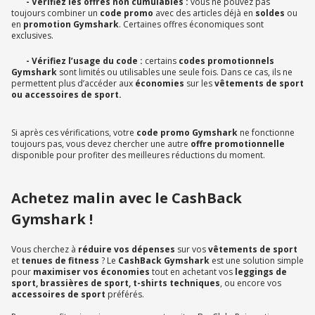
- Vérifiez les offres non cumulables :
vous ne pouvez pas
toujours combiner un
code promo
avec des articles déjà en
soldes
ou
en
promotion Gymshark
. Certaines offres économiques sont
exclusives.
- Vérifiez l’usage du code :
certains
codes promotionnels
Gymshark
sont limités ou utilisables une seule fois. Dans ce cas, ils ne
permettent plus d’accéder aux
économies
sur les
vêtements de sport
ou accessoires de sport.
Si après ces vérifications, votre
code promo Gymshark
ne fonctionne
toujours pas, vous devez chercher une autre
offre promotionnelle
disponible pour profiter des meilleures réductions du moment.
Achetez malin avec le CashBack
Gymshark !
Vous cherchez à
réduire vos dépenses
sur vos
vêtements de sport
et
tenues de fitness
? Le
CashBack Gymshark
est une solution simple
pour
maximiser vos économies
tout en achetant vos
leggings de
sport, brassières de sport, t-shirts techniques
, ou encore vos
accessoires de sport
préférés.