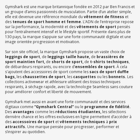
Gymshark est une marque britannique fondée en 2012 par Ben Francis et
un groupe d’amis passionnés de musculation. Partie d’un atelier simple,
elle est devenue une référence mondiale du
vêtement de fitness
et
des
tenues de sport homme et femme
. L’ADN de l’entreprise repose
sur la performance, la modernité et des
vêtements de sport
pensés
pour l’entraînement intensif et le lifestyle sportif. Présente dans plus de
130 pays, la marque s’appuie sur une forte communauté digitale et une
image orientée progression et motivation.
Sur son site officiel, la marque Gymshark propose un vaste choix de
leggings de sport
, de
leggings taille haute,
de
brassières de
sport
maintien fort,
de
shorts de sport,
de
t-shirts techniques
,
de débardeurs respirants, ou encore d’
ensembles de sport
. À cela
s'ajoutent des accessoires de sport comme les
sacs de sport duffle
bags,
les
chaussettes de sport
, les
casquettes
ou les
bonnets.
Les
collections activewear et athleisure utilisent des tissus techniques
respirants, à séchage rapide, avec la technologie Seamless sans couture
pour améliorer confort et liberté de mouvement.
Gymshark met aussi en avant une forte communauté et des services
digitaux comme
“Gymshark Central”
ou le
programme de fidélité.
Des
avantages
comme les
réductions étudiantes,
les sélections
dernière chance et les offres exclusives en ligne permettent d’accéder à
des
accessoires de sport
et
vêtements techniques
à
prix
attractifs.
Une marque pensée pour progresser, performer et
s’inspirer au quotidien.