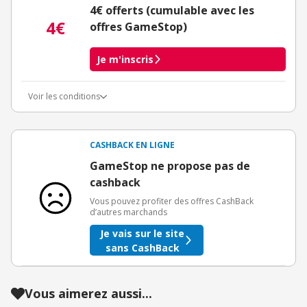
4€ offerts (cumulable avec les
4€
offres GameStop)
Je m'inscris
Voir les conditions
Conditions d'obtention du bonus
3€ de bienvenue crédités immédiatement + 1€ supplémentaire
crédité après le téléchargement de l'alerte Bons Plans.
CASHBACK EN LIGNE
Offre réservée à une toute première inscription chez eBuyClub.
GameStop ne propose pas de
cashback
Vous pouvez profiter des offres CashBack
d’autres marchands
Je vais sur le site
sans CashBack
Vous aimerez aussi...