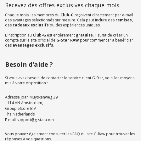
Recevez des offres exclusives chaque mois
Chaque mois, les membres du
Club-G
reçoivent directement par e-mail
des avantages sélectionnés sur mesure. Cela peut inclure des
remises
,
des
cadeaux exclusifs
ou des expériences uniques.
L’inscription au
Club-G
est entièrement
gratuite
. Il suffit de créer un
compte sur le site officiel de
G-Star RAW
pour commencer à bénéficier
des
avantages exclusifs
.
Besoin d’aide ?
Si vous avez besoin de contacter le service client G-Star, voici les moyens
mis à votre disposition :
Adresse Joan Muyskenweg 39,
1114 AN Amsterdam,
Group eStore B.V
The Netherlands
E-mail support@g-star.com
Vous pouvez également consulter les FAQ du site G-Raw pour trouver les
réponses à vos questions.