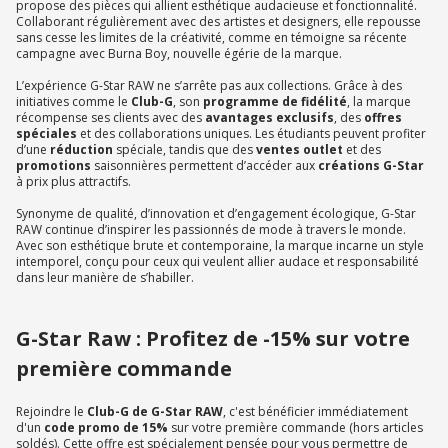
propose des pièces qui allient esthétique audacieuse et fonctionnalité.
Collaborant régulièrement avec des artistes et designers, elle repousse
sans cesse les limites de la créativité, comme en témoigne sa récente
campagne avec Burna Boy, nouvelle égérie de la marque.
L’expérience G-Star RAW ne s’arrête pas aux collections. Grâce à des
initiatives comme le
Club-G
, son
programme de fidélité
, la marque
récompense ses clients avec des
avantages exclusifs
, des
offres
spéciales
et des collaborations uniques. Les étudiants peuvent profiter
d’une
réduction
spéciale, tandis que des
ventes outlet
et des
promotions
saisonnières permettent d’accéder aux
créations G-Star
à prix plus attractifs.
Synonyme de qualité, d’innovation et d’engagement écologique, G-Star
RAW continue d’inspirer les passionnés de mode à travers le monde.
Avec son esthétique brute et contemporaine, la marque incarne un style
intemporel, conçu pour ceux qui veulent allier audace et responsabilité
dans leur manière de s’habiller.
G-Star Raw : Profitez de -15% sur votre
première commande
Rejoindre le
Club-G de G-Star RAW
, c'est bénéficier immédiatement
d'un
code promo de 15%
sur votre première commande (hors articles
soldés). Cette offre est spécialement pensée pour vous permettre de