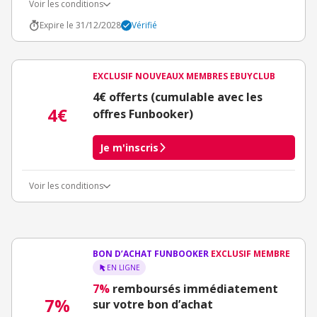
Voir les conditions
Expire le 31/12/2028
Vérifié
EXCLUSIF NOUVEAUX MEMBRES EBUYCLUB
4€ offerts (cumulable avec les
4€
offres Funbooker)
Je m'inscris
Voir les conditions
Conditions d'obtention du bonus
3€ de bienvenue crédités immédiatement + 1€ supplémentaire
crédité après le téléchargement de l'alerte Bons Plans.
Offre réservée à une toute première inscription chez eBuyClub.
BON D’ACHAT FUNBOOKER
EXCLUSIF MEMBRE
EN LIGNE
7%
remboursés immédiatement
7%
sur votre bon d’achat