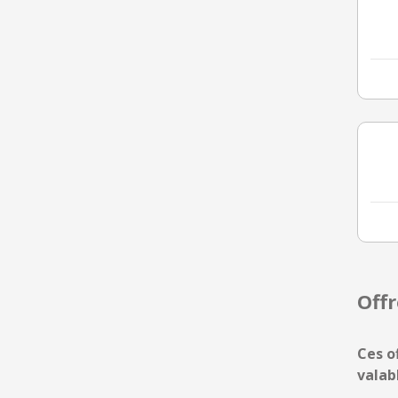
Off
Ces o
valab