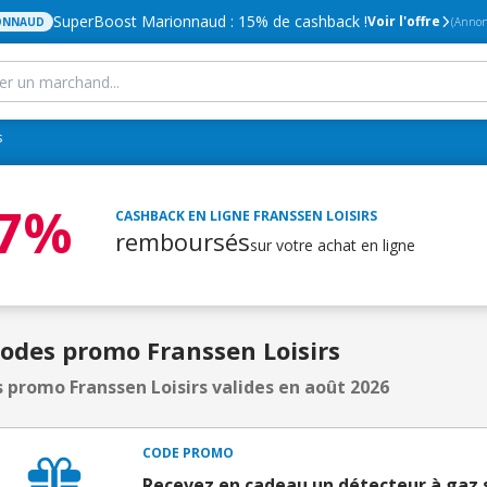
SuperBoost Marionnaud : 15% de cashback !
Voir l'offre
ONNAUD
(Annon
s
,7%
CASHBACK EN LIGNE
FRANSSEN LOISIRS
remboursés
sur votre achat en ligne
Codes promo Franssen Loisirs
 promo Franssen Loisirs valides en août 2026
CODE PROMO
Recevez en cadeau un détecteur à gaz su