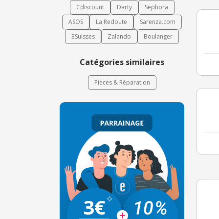
Cdiscount
Darty
Sephora
ASOS
La Redoute
Sarenza.com
3Suisses
Zalando
Boulanger
Catégories similaires
Pièces & Réparation
3€