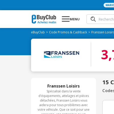
MARI
MENU
eBuyClub
Code Promos & Cashback
Franssen Loisir
3
15 
Franssen Loisirs
Codes
Spécialisé dans la vente
d'équipements, attelages et pièces
détachées, Franssen Loisirs vous
aidera pour tous problèmes avec
votre véhicule. Que ce soit pour une