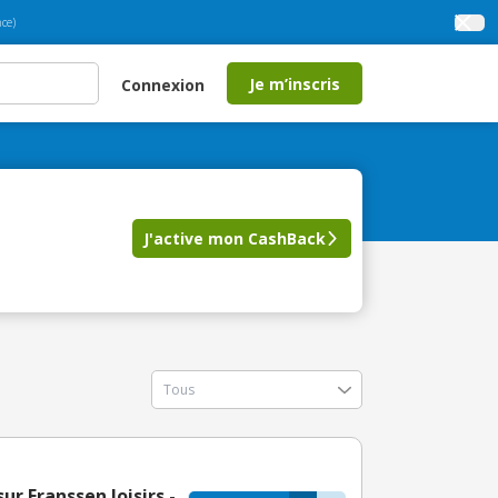
ce)
Je m’inscris
Connexion
J'active mon CashBack
r Franssen loisirs -