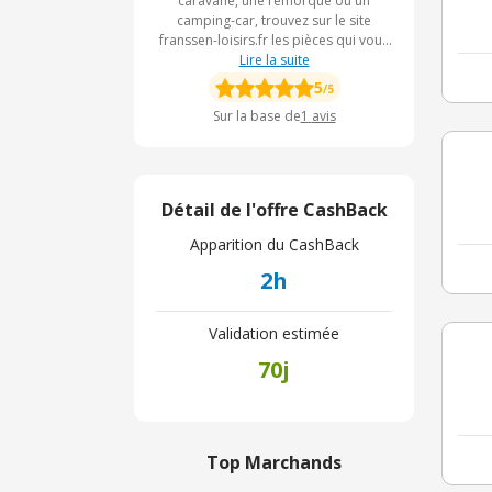
caravane, une remorque ou un
camping-car, trouvez sur le site
franssen-loisirs.fr les pièces qui vous
manquent. Alors, demandez votre
Lire la suite
devis dès maintenant et vous pouvez
5
/5
faire vos installations dans nos
Sur la base de
1
avis
ateliers.
Détail de l'offre CashBack
Apparition du CashBack
2h
Validation estimée
70j
Top Marchands