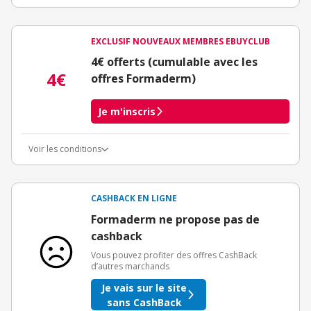
EXCLUSIF NOUVEAUX MEMBRES EBUYCLUB
4€ offerts (cumulable avec les
4€
offres Formaderm)
Je m'inscris
Voir les conditions
Conditions d'obtention du bonus
3€ de bienvenue crédités immédiatement + 1€ supplémentaire
crédité après le téléchargement de l'alerte Bons Plans.
CASHBACK EN LIGNE
Offre réservée à une toute première inscription chez eBuyClub.
Formaderm ne propose pas de
cashback
Vous pouvez profiter des offres CashBack
d’autres marchands
Je vais sur le site
sans CashBack