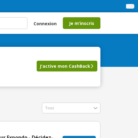
Je m’inscris
Connexion
J'active mon CashBack
sur Expondo - Décidez-