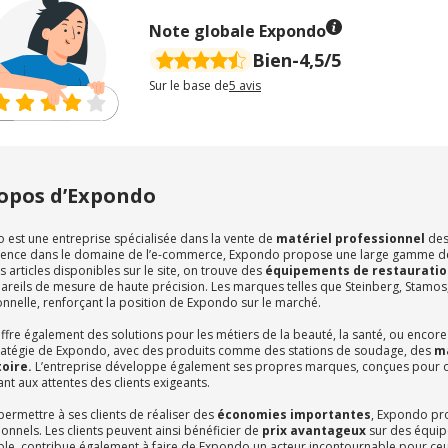
Note globale Expondo
Bien
-
4,5/5
Sur le base de
5
avis
opos d’Expondo
 est une entreprise spécialisée dans la vente de
matériel professionnel
dest
ience dans le domaine de l’e-commerce, Expondo propose une large gamme de
s articles disponibles sur le site, on trouve des
équipements de restauratio
reils de mesure de haute précision. Les marques telles que Steinberg, Stamos, 
nnelle, renforçant la position de Expondo sur le marché.
offre également des solutions pour les métiers de la beauté, la santé, ou encore
tratégie de Expondo, avec des produits comme des stations de soudage, des
m
oire.
L’entreprise développe également ses propres marques, conçues pour offr
t aux attentes des clients exigeants.
permettre à ses clients de réaliser des
économies importantes
, Expondo pr
onnels. Les clients peuvent ainsi bénéficier de
prix avantageux
sur des équipe
ble, contribue également à faire de Expondo un acteur incontournable pour ceu