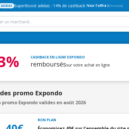
SuperBoost adidas : 14% de cashback !
Voir l'offre
ADIDAS
(Annonce)
,3%
CASHBACK EN LIGNE
EXPONDO
remboursés
sur votre achat en ligne
odes promo Expondo
 promo Expondo valides en août 2026
BON PLAN
40€
Économisez 40€ sur l'ensemble du site 