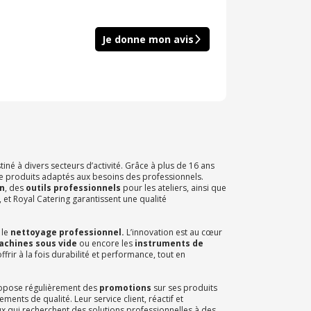
Je donne mon avis
iné à divers secteurs d’activité. Grâce à plus de 16 ans
 produits adaptés aux besoins des professionnels.
n
, des
outils professionnels
pour les ateliers, ainsi que
et Royal Catering garantissent une qualité
 le
nettoyage professionnel.
L’innovation est au cœur
achines sous vide
ou encore les
instruments de
ir à la fois durabilité et performance, tout en
opose régulièrement des
promotions
sur ses produits
ments de qualité. Leur service client, réactif et
x qui recherchent des solutions professionnelles à des