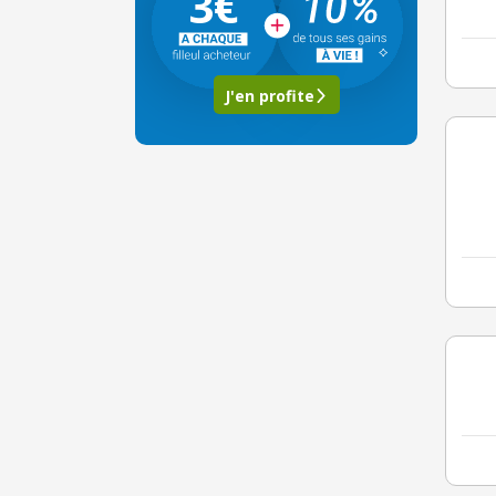
3€
J'en profite