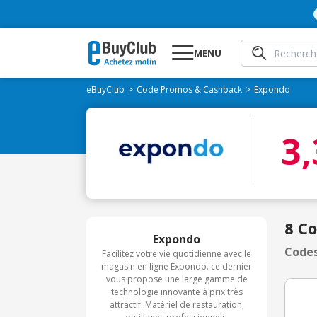
MENU
eBuyClub
Code Promos & Cashback
Expondo
3
8 C
Expondo
Codes
Facilitez votre vie quotidienne avec le
magasin en ligne Expondo. ce dernier
vous propose une large gamme de
technologie innovante à prix très
attractif. Matériel de restauration,