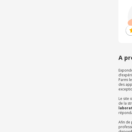
A pr
Expondo
d’expér
Parmi le
des appa
exceptio
Le site 
de la s
laborat
répondan
Afin de 
professi
disponi