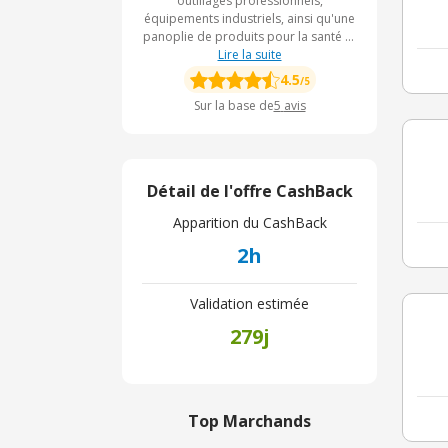
outillages professionnels,
équipements industriels, ainsi qu'une
panoplie de produits pour la santé et
le bien-être sont à dénicher sur le
Lire la suite
site. Pour vous garantir des produits
4.5
/5
de qualité, toutes les grandes
Sur la base de
5
avis
marques sont disponibles sur
Expondo.
Détail de l'offre CashBack
Apparition du CashBack
2h
Validation estimée
279j
Top Marchands