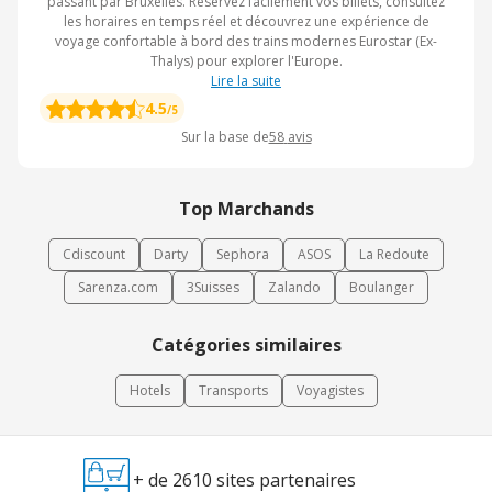
passant par Bruxelles. Réservez facilement vos billets, consultez
les horaires en temps réel et découvrez une expérience de
voyage confortable à bord des trains modernes Eurostar (Ex-
Thalys) pour explorer l'Europe.
Lire la suite
4.5
/5
Sur la base de
58
avis
Top Marchands
Cdiscount
Darty
Sephora
ASOS
La Redoute
Sarenza.com
3Suisses
Zalando
Boulanger
Catégories similaires
Hotels
Transports
Voyagistes
+ de 2610 sites partenaires