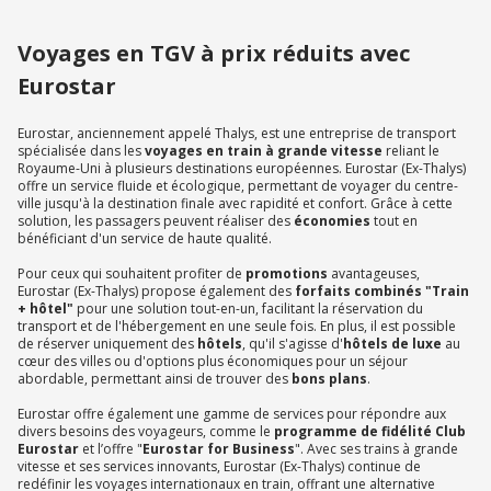
Voyages en TGV à prix réduits avec
Eurostar
Eurostar, anciennement appelé Thalys, est une entreprise de transport
spécialisée dans les
voyages en train
à grande vitesse
reliant le
Royaume-Uni à plusieurs destinations européennes. Eurostar (Ex-Thalys)
offre un service fluide et écologique, permettant de voyager du centre-
ville jusqu'à la destination finale avec rapidité et confort. Grâce à cette
solution, les passagers peuvent réaliser des
économies
tout en
bénéficiant d'un service de haute qualité.
Pour ceux qui souhaitent profiter de
promotions
avantageuses,
Eurostar (Ex-Thalys) propose également des
forfaits combinés "Train
+ hôtel"
pour une solution tout-en-un, facilitant la réservation du
transport et de l'hébergement en une seule fois. En plus, il est possible
de réserver uniquement des
hôtels
, qu'il s'agisse d'
hôtels de luxe
au
cœur des villes ou d'options plus économiques pour un séjour
abordable, permettant ainsi de trouver des
bons plans
.
Eurostar offre également une gamme de services pour répondre aux
divers besoins des voyageurs, comme le
programme de fidélité Club
Eurostar
et l’offre "
Eurostar for Business
". Avec ses trains à grande
vitesse et ses services innovants, Eurostar (Ex-Thalys) continue de
redéfinir les voyages internationaux en train, offrant une alternative