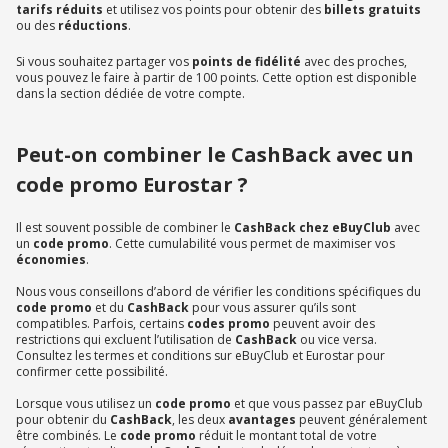
tarifs réduits
et utilisez vos points pour obtenir des
billets gratuits
ou des
réductions
.
Si vous souhaitez partager vos
points de fidélité
avec des proches,
vous pouvez le faire à partir de 100 points. Cette option est disponible
dans la section dédiée de votre compte.
Peut-on combiner le CashBack avec un
code promo Eurostar ?
Il est souvent possible de combiner le
CashBack chez eBuyClub
avec
un
code promo
. Cette cumulabilité vous permet de maximiser vos
économies
.
Nous vous conseillons d’abord de vérifier les conditions spécifiques du
code promo
et du
CashBack
pour vous assurer qu’ils sont
compatibles. Parfois, certains
codes promo
peuvent avoir des
restrictions qui excluent l’utilisation de
CashBack
ou vice versa.
Consultez les termes et conditions sur eBuyClub et Eurostar pour
confirmer cette possibilité.
Lorsque vous utilisez un
code promo
et que vous passez par eBuyClub
pour obtenir du
CashBack
, les deux
avantages
peuvent généralement
être combinés. Le
code promo
réduit le montant total de votre