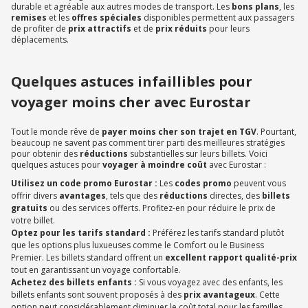
durable et agréable aux autres modes de transport. Les
bons plans
, les
remises
et les
offres spéciales
disponibles permettent aux passagers
de profiter de
prix attractifs
et de
prix réduits
pour leurs
déplacements.
Quelques astuces infaillibles pour
voyager moins cher avec Eurostar
Tout le monde rêve de
payer moins cher son trajet en TGV
. Pourtant,
beaucoup ne savent pas comment tirer parti des meilleures stratégies
pour obtenir des
réductions
substantielles sur leurs billets. Voici
quelques astuces pour
voyager à moindre coût
avec Eurostar :
Utilisez un code promo Eurostar :
Les
codes promo
peuvent vous
offrir divers
avantages
, tels que des
réductions
directes, des
billets
gratuits
ou des services offerts. Profitez-en pour réduire le prix de
votre billet.
Optez pour les tarifs standard :
Préférez les tarifs standard plutôt
que les options plus luxueuses comme le Comfort ou le Business
Premier. Les billets standard offrent un
excellent rapport qualité-prix
tout en garantissant un voyage confortable.
Achetez des billets enfants :
Si vous voyagez avec des enfants, les
billets enfants sont souvent proposés à des
prix avantageux
. Cette
option peut considérablement diminuer le coût total pour les familles.