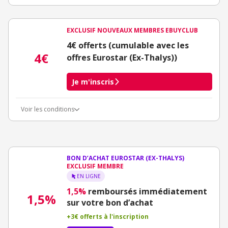
EXCLUSIF NOUVEAUX MEMBRES EBUYCLUB
4€ offerts (cumulable avec les
4€
offres Eurostar (Ex-Thalys))
Je m'inscris
Voir les conditions
Conditions d'obtention du bonus
3€ de bienvenue crédités immédiatement + 1€ supplémentaire
crédité après le téléchargement de l'alerte Bons Plans.
Offre réservée à une toute première inscription chez eBuyClub.
BON D’ACHAT EUROSTAR (EX-THALYS)
EXCLUSIF MEMBRE
EN LIGNE
1,5%
remboursés immédiatement
1,5%
sur votre bon d’achat
+3€ offerts à l'inscription