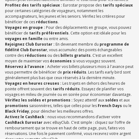
Profitez des tarifs spéciaux :
Eurostar propose des
tarifs spéciaux
pour certaines catégories de voyageurs, notamment les
accompagnateurs, les jeunes et les seniors. Vérifiez les critères pour
bénéficier de ces
réductions
.
Voyagez en groupe :
Pour des déplacements en groupe, vous pouvez
bénéficier de
tarifs préférentiels
. Cette option est idéale pour les
voyages en famille
ou entre amis.
Rejoignez Club Eurostar :
En devenant membre du
programme de
fidélité Club Eurostar
, vous accumulez des points échangeables
contre des
réductions
ou des
billets gratuits
. C’est un excellent
moyen de maximiser vos
économies
si vous voyagez souvent.
Réservez à l'avance :
Acheter vos billets plusieurs mois à l'avance peut
vous permettre de bénéficier de
prix réduits
. Les tarifs early bird sont
généralement plus bas que ceux réservés à la dernière minute.
Voyagez en heures creuses :
Les trajets en dehors des heures de
pointe offrent souvent des
tarifs réduits
. Essayez de planifier vos
voyages en milieu de journée ou en soirée pour économiser davantage.
Vérifiez les soldes et promotions :
Soyez attentif aux
soldes
et aux
promotions
saisonnières, telles que celles pour les
French Days
ou le
Black Friday
, pour dénicher les meilleures offres.
Activez le CashBack :
nous vous recommandons d’activer votre
CashBack Eurostar
avec eBuyClub. C’est simple : cliquez sur l’offre de
remboursement qui se trouve en haut de cette page, puis, faites vos
réservations. Une fois le paiement confirmé, vous recevrez votre argent