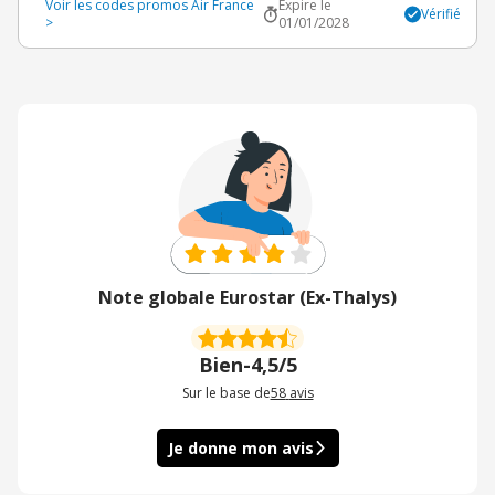
Voir les codes promos Air France
Expire le
Vérifié
>
01/01/2028
Note globale Eurostar (Ex-Thalys)
Bien
-
4,5/5
Sur le base de
58
avis
Je donne mon avis