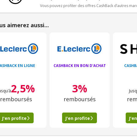
Vous pouvez profiter des offres CashBack d’autres ma
us aimerez aussi...
ASHBACK EN LIGNE
CASHBACK EN BON D'ACHAT
CASHB
2,5%
3%
usqu’à
Jusq
remboursés
remboursés
rem
J'en profite
J'en profite
J'en