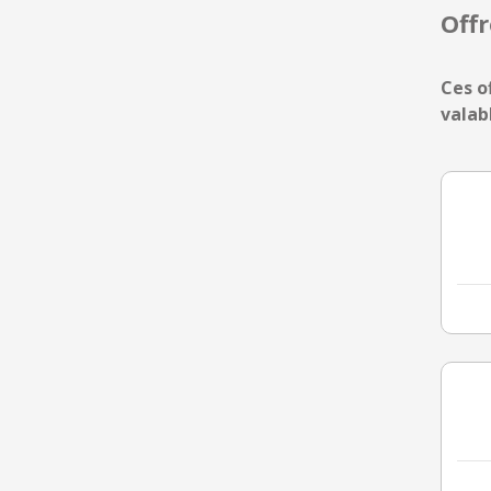
Off
Ces o
valab