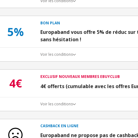
Voir les conditions
BON PLAN
5%
Europaband vous offre 5% de réduc sur to
sans hésitation !
Voir les conditions
EXCLUSIF NOUVEAUX MEMBRES EBUYCLUB
4€
4€ offerts (cumulable avec les offres E
Voir les conditions
Conditions d'obtention du bonus
3€ de bienvenue crédités immédiatement + 1€ supplémen
Bons Plans.
CASHBACK EN LIGNE
Offre réservée à une toute première inscription chez e
Europaband ne propose pas de cashbac