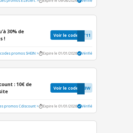
odes promos E.Leclerc >
Expire le 09/08/2026
Vérifié
u'à 30% de
Voir le code
T11
s !
s codes promos SHEIN >
Expire le 01/01/2028
Vérifié
ount : 10€ de
Voir le code
GBW
site
des promos Cdiscount >
Expire le 01/01/2028
Vérifié