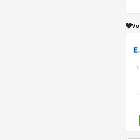
Vo
C
J