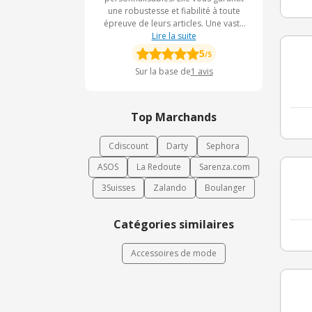
une robustesse et fiabilité à toute
épreuve de leurs articles. Une vaste
gamme vous y est proposé selon vos
Lire la suite
besoins. Donc rendez-vous chez
5
/5
Europaband pour trouver
Sur la base de
1
avis
précisément ce qu'il vous faut.
Top Marchands
Cdiscount
Darty
Sephora
ASOS
La Redoute
Sarenza.com
3Suisses
Zalando
Boulanger
Catégories similaires
Accessoires de mode