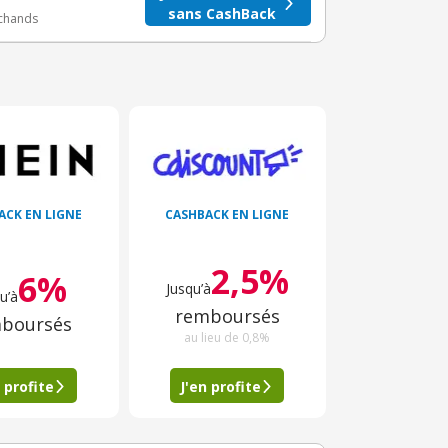
sans CashBack
rchands
ACK EN LIGNE
CASHBACK EN LIGNE
2,5%
6%
Jusqu’à
u’à
remboursés
boursés
au lieu de 0,8%
 profite
J'en profite