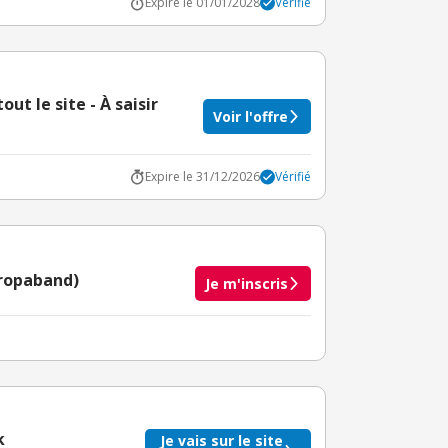
Expire le 01/01/2028
Vérifié
ut le site - À saisir
Voir l'offre
Expire le 31/12/2026
Vérifié
uropaband)
Je m'inscris
taire crédité après le téléchargement de l'alerte
BuyClub.
k
Je vais sur le site