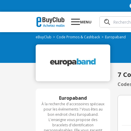
MENU
eBuyClub
Code Promos & Cashback
Europaband
7 C
Codes
Europaband
À la recherche d'accessoires spéciaux
pour les événements ? Vous êtes au
bon endroit chez Europaband.
L'enseigne vous propose des
bracelets d'identification
personnalisables. Elle vous garantit