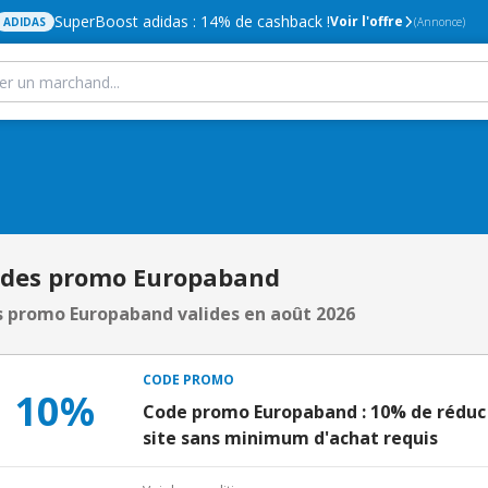
SuperBoost adidas : 14% de cashback !
Voir l'offre
ADIDAS
(Annonce)
odes promo Europaband
 promo Europaband valides en août 2026
CODE PROMO
10%
Code promo Europaband : 10% de réduc s
site sans minimum d'achat requis