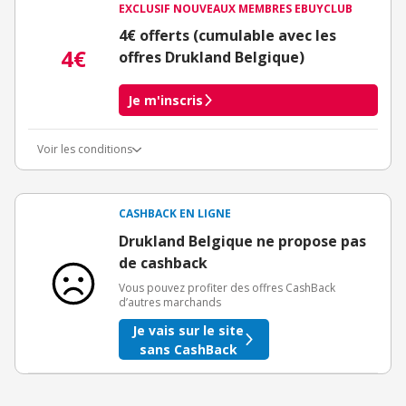
EXCLUSIF NOUVEAUX MEMBRES EBUYCLUB
4€ offerts (cumulable avec les
4€
offres Drukland Belgique)
Je m'inscris
Voir les conditions
Conditions d'obtention du bonus
3€ de bienvenue crédités immédiatement + 1€ supplémentaire
crédité après le téléchargement de l'alerte Bons Plans.
CASHBACK EN LIGNE
Offre réservée à une toute première inscription chez eBuyClub.
Drukland Belgique ne propose pas
de cashback
Vous pouvez profiter des offres CashBack
d’autres marchands
Je vais sur le site
sans CashBack