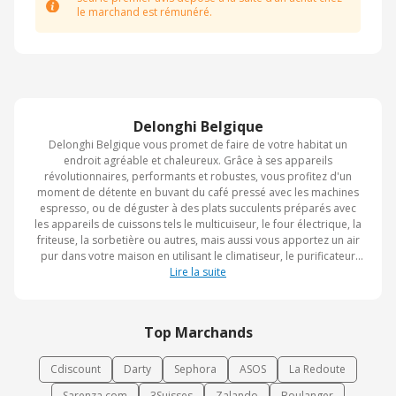
le marchand est rémunéré.
Delonghi Belgique
Delonghi Belgique vous promet de faire de votre habitat un
endroit agréable et chaleureux. Grâce à ses appareils
révolutionnaires, performants et robustes, vous profitez d'un
moment de détente en buvant du café pressé avec les machines
espresso, ou de déguster à des plats succulents préparés avec
les appareils de cuissons tels le multicuiseur, le four électrique, la
friteuse, la sorbetière ou autres, mais aussi vous apportez un air
pur dans votre maison en utilisant le climatiseur, le purificateur
d'air, le convecteur et bien plus encore. Sur Delonghi Belgique,
Lire la suite
vous trouverez des produits de bonne qualité à des prix très
compétitifs.
Top Marchands
Cdiscount
Darty
Sephora
ASOS
La Redoute
Sarenza.com
3Suisses
Zalando
Boulanger