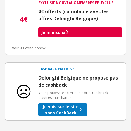
EXCLUSIF NOUVEAUX MEMBRES EBUYCLUB
4€ offerts (cumulable avec les
4€
offres Delonghi Belgique)
Je m'inscris
Voir les conditions
Conditions d'obtention du bonus
3€ de bienvenue crédités immédiatement + 1€ supplémentaire
crédité après le téléchargement de l'alerte Bons Plans.
CASHBACK EN LIGNE
Offre réservée à une toute première inscription chez eBuyClub.
Delonghi Belgique ne propose pas
de cashback
Vous pouvez profiter des offres CashBack
d’autres marchands
Je vais sur le site
sans CashBack