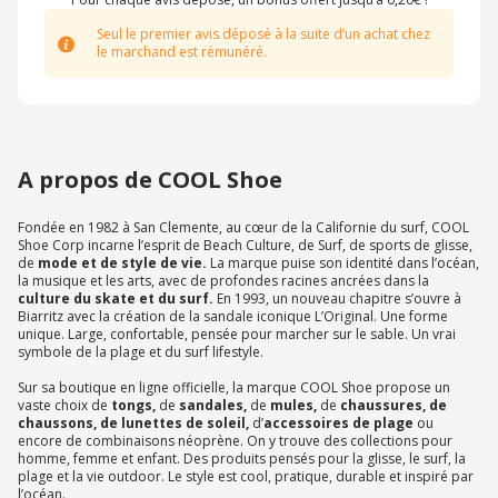
Seul le premier avis déposé à la suite d’un achat chez
le marchand est rémunéré.
A propos de COOL Shoe
Fondée en 1982 à San Clemente, au cœur de la Californie du surf, COOL
Shoe Corp incarne l’esprit de Beach Culture, de Surf, de sports de glisse,
de
mode et de style de vie.
La marque puise son identité dans l’océan,
la musique et les arts, avec de profondes racines ancrées dans la
culture du skate et du surf.
En 1993, un nouveau chapitre s’ouvre à
Biarritz avec la création de la sandale iconique L’Original. Une forme
unique. Large, confortable, pensée pour marcher sur le sable. Un vrai
symbole de la plage et du surf lifestyle.
Sur sa boutique en ligne officielle, la marque COOL Shoe propose un
vaste choix de
tongs,
de
sandales,
de
mules,
de
chaussures, de
chaussons, de lunettes de soleil,
d’
accessoires de plage
ou
encore de combinaisons néoprène. On y trouve des collections pour
homme, femme et enfant. Des produits pensés pour la glisse, le surf, la
plage et la vie outdoor. Le style est cool, pratique, durable et inspiré par
l’océan.