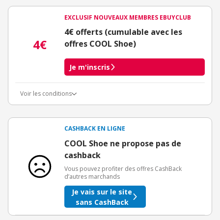
EXCLUSIF NOUVEAUX MEMBRES EBUYCLUB
4€ offerts (cumulable avec les
4€
offres COOL Shoe)
Je m'inscris
Voir les conditions
Conditions d'obtention du bonus
3€ de bienvenue crédités immédiatement + 1€ supplémentaire
crédité après le téléchargement de l'alerte Bons Plans.
CASHBACK EN LIGNE
Offre réservée à une toute première inscription chez eBuyClub.
COOL Shoe ne propose pas de
cashback
Vous pouvez profiter des offres CashBack
d’autres marchands
Je vais sur le site
sans CashBack