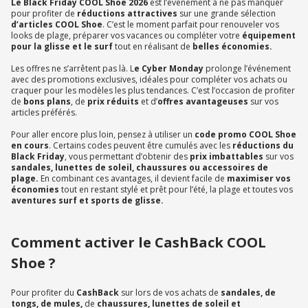
Le Black Friday COOL Shoe 2026
est l’événement à ne pas manquer
pour profiter de
réductions attractives
sur une grande sélection
d’articles COOL Shoe
. C’est le moment parfait pour renouveler vos
looks de plage, préparer vos vacances ou compléter votre
équipement
pour la glisse et le surf
tout en réalisant de
belles économies.
Les offres ne s’arrêtent pas là. L
e Cyber Monday
prolonge l’événement
avec des promotions exclusives, idéales pour compléter vos achats ou
craquer pour les modèles les plus tendances. C’est l’occasion de profiter
de
bons plans
, de
prix réduits
et d’
offres avantageuses
sur vos
articles préférés.
Pour aller encore plus loin, pensez à utiliser un
code promo COOL Shoe
en cours
. Certains codes peuvent être cumulés avec les
réductions du
Black Friday
, vous permettant d’obtenir des
prix imbattables
sur vos
sandales, lunettes de soleil, chaussures ou accessoires de
plage.
En combinant ces avantages, il devient facile de
maximiser vos
économies
tout en restant stylé et prêt pour l’été, la plage et toutes vos
aventures surf et sports de glisse.
Comment activer le CashBack COOL
Shoe ?
Pour profiter du
CashBack
sur lors de vos achats de
sandales, de
tongs, de mules,
de
chaussures, lunettes de soleil et