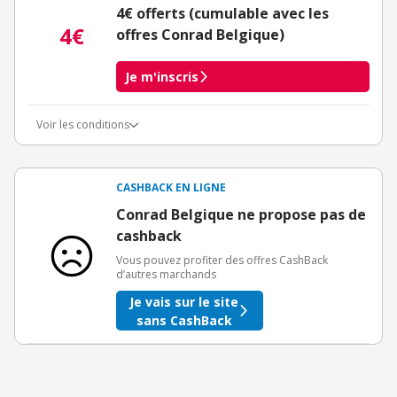
4€ offerts (cumulable avec les
4€
offres Conrad Belgique)
Je m'inscris
Voir les conditions
Conditions d'obtention du bonus
3€ de bienvenue crédités immédiatement + 1€ supplémentaire
crédité après le téléchargement de l'alerte Bons Plans.
CASHBACK EN LIGNE
Offre réservée à une toute première inscription chez eBuyClub.
Conrad Belgique ne propose pas de
cashback
Vous pouvez profiter des offres CashBack
d’autres marchands
Je vais sur le site
sans CashBack