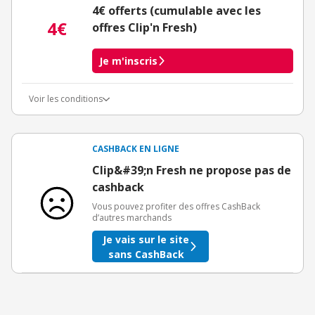
4€ offerts (cumulable avec les
4€
offres Clip'n Fresh)
Je m'inscris
Voir les conditions
Conditions d'obtention du bonus
3€ de bienvenue crédités immédiatement + 1€ supplémentaire
crédité après le téléchargement de l'alerte Bons Plans.
CASHBACK EN LIGNE
Offre réservée à une toute première inscription chez eBuyClub.
Clip&#39;n Fresh ne propose pas de
cashback
Vous pouvez profiter des offres CashBack
d’autres marchands
Je vais sur le site
sans CashBack