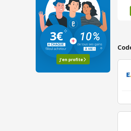
3€
Code
J'en profite