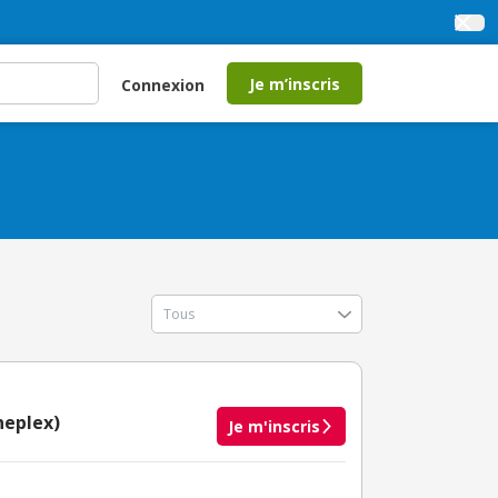
Je m’inscris
Connexion
neplex)
Je m'inscris