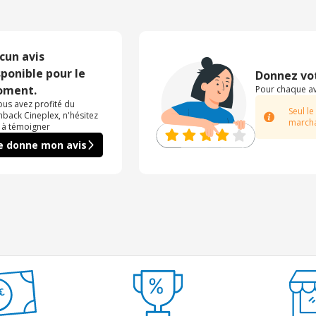
cun avis
sponible pour le
Donnez vot
ment.
Pour chaque avi
vous avez profité du
Seul le
hback Cineplex, n'hésitez
marcha
 à témoigner
e donne mon avis