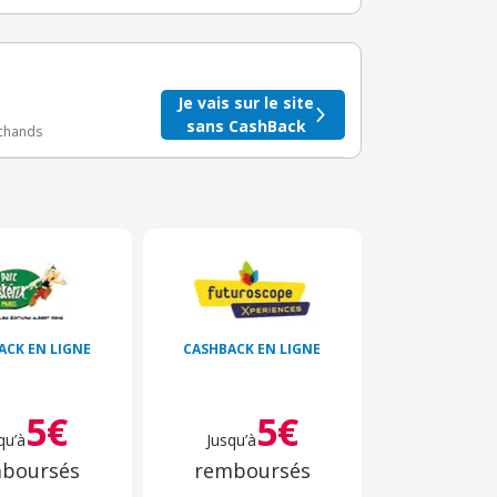
taire crédité après le téléchargement de l'alerte
BuyClub.
Je vais sur le site
sans CashBack
rchands
ACK EN LIGNE
CASHBACK EN LIGNE
5€
5€
qu’à
Jusqu’à
boursés
remboursés