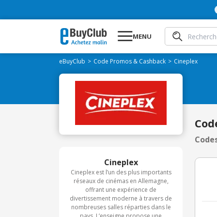
MENU
eBuyClub
Code Promos & Cashback
Cineplex
Cod
Codes
Cineplex
Cineplex est l’un des plus importants
réseaux de cinémas en Allemagne,
offrant une expérience de
divertissement moderne à travers de
nombreuses salles réparties dans le
pays. L’enseigne propose une