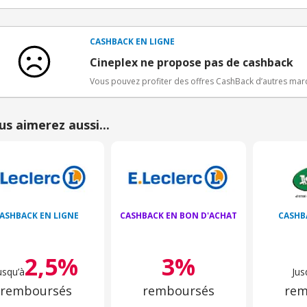
Conditions d'obtention du bonus
3€ de bienvenue crédités immédiatement + 1€ supplémen
Bons Plans.
CASHBACK EN LIGNE
Offre réservée à une toute première inscription chez e
Cineplex ne propose pas de cashback
Vous pouvez profiter des offres CashBack d’autres ma
us aimerez aussi...
ASHBACK EN LIGNE
CASHBACK EN BON D'ACHAT
CASHB
2,5%
3%
usqu’à
Jus
remboursés
remboursés
rem