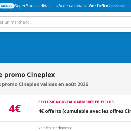
SuperBoost adidas : 14% de cashback !
Voir l'offre
ADIDAS
(Annonce)
e promo Cineplex
 promo Cineplex valides en août 2026
EXCLUSIF NOUVEAUX MEMBRES EBUYCLUB
4€
4€ offerts (cumulable avec les offres Ci
Voir les conditions