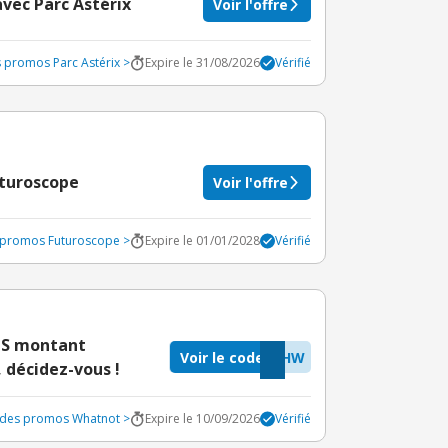
avec Parc Astérix
Voir l'offre
s promos Parc Astérix >
Expire le 31/08/2026
Vérifié
uturoscope
Voir l'offre
s promos Futuroscope >
Expire le 01/01/2028
Vérifié
ANS montant
Voir le code
NHW
 décidez-vous !
codes promos Whatnot >
Expire le 10/09/2026
Vérifié