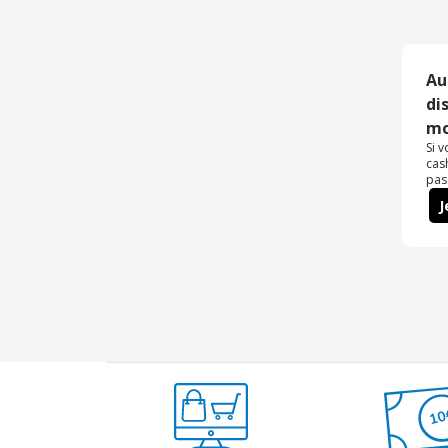
Au
di
mo
Si 
cas
pas
J