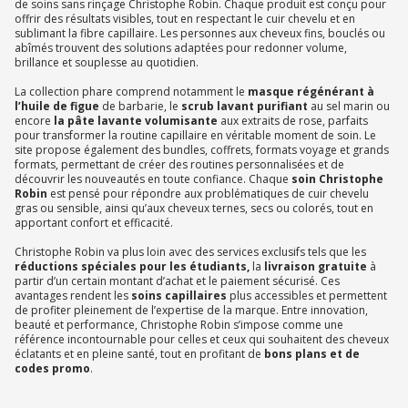
de soins sans rinçage Christophe Robin. Chaque produit est conçu pour
offrir des résultats visibles, tout en respectant le cuir chevelu et en
sublimant la fibre capillaire. Les personnes aux cheveux fins, bouclés ou
abîmés trouvent des solutions adaptées pour redonner volume,
brillance et souplesse au quotidien.
La collection phare comprend notamment le
masque régénérant à
l’huile de figue
de barbarie, le
scrub lavant purifiant
au sel marin ou
encore
la pâte lavante volumisante
aux extraits de rose, parfaits
pour transformer la routine capillaire en véritable moment de soin. Le
site propose également des bundles, coffrets, formats voyage et grands
formats, permettant de créer des routines personnalisées et de
découvrir les nouveautés en toute confiance. Chaque
soin Christophe
Robin
est pensé pour répondre aux problématiques de cuir chevelu
gras ou sensible, ainsi qu’aux cheveux ternes, secs ou colorés, tout en
apportant confort et efficacité.
Christophe Robin va plus loin avec des services exclusifs tels que les
réductions spéciales pour les étudiants,
la
livraison gratuite
à
partir d’un certain montant d’achat et le paiement sécurisé. Ces
avantages rendent les
soins capillaires
plus accessibles et permettent
de profiter pleinement de l’expertise de la marque. Entre innovation,
beauté et performance, Christophe Robin s’impose comme une
référence incontournable pour celles et ceux qui souhaitent des cheveux
éclatants et en pleine santé, tout en profitant de
bons plans et de
codes promo
.