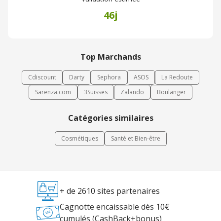
46j
Top Marchands
Cdiscount
Darty
Sephora
ASOS
La Redoute
Sarenza.com
3Suisses
Zalando
Boulanger
Catégories similaires
Cosmétiques
Santé et Bien-être
+ de 2610 sites partenaires
Cagnotte encaissable dès 10€
cumulés (CashBack+bonus)