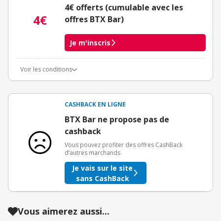
4€ offerts (cumulable avec les
4€
offres BTX Bar)
Je m'inscris
Voir les conditions
Conditions d'obtention du bonus
3€ de bienvenue crédités immédiatement + 1€ supplémentaire
crédité après le téléchargement de l'alerte Bons Plans.
CASHBACK EN LIGNE
Offre réservée à une toute première inscription chez eBuyClub.
BTX Bar ne propose pas de
cashback
Vous pouvez profiter des offres CashBack
d’autres marchands
Je vais sur le site
sans CashBack
Vous aimerez aussi...