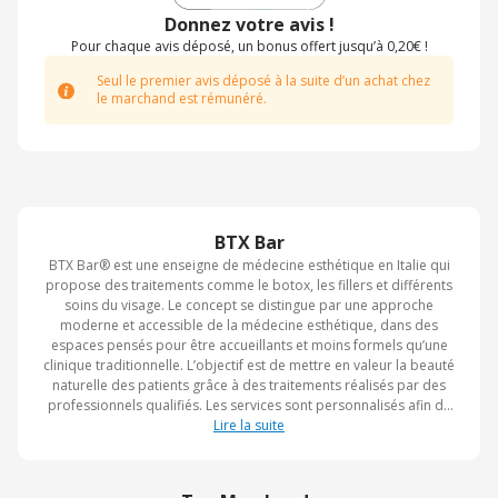
Donnez votre avis !
Pour chaque avis déposé, un bonus offert jusqu’à 0,20€ !
Seul le premier avis déposé à la suite d’un achat chez
le marchand est rémunéré.
BTX Bar
BTX Bar® est une enseigne de médecine esthétique en Italie qui
propose des traitements comme le botox, les fillers et différents
soins du visage. Le concept se distingue par une approche
moderne et accessible de la médecine esthétique, dans des
espaces pensés pour être accueillants et moins formels qu’une
clinique traditionnelle. L’objectif est de mettre en valeur la beauté
naturelle des patients grâce à des traitements réalisés par des
professionnels qualifiés. Les services sont personnalisés afin de
répondre aux besoins esthétiques et au bien-être de chacun. BTX
Lire la suite
Bar® est présent dans plusieurs villes italiennes, notamment
Rome, Milan et Monza, avec une vision centrée sur la qualité et la
sécurité des soins.