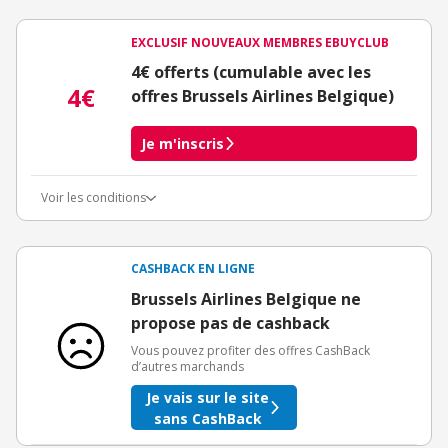
EXCLUSIF NOUVEAUX MEMBRES EBUYCLUB
4€ offerts (cumulable avec les
4€
offres Brussels Airlines Belgique)
Je m'inscris
Voir les conditions
Conditions d'obtention du bonus
3€ de bienvenue crédités immédiatement + 1€ supplémentaire
crédité après le téléchargement de l'alerte Bons Plans.
CASHBACK EN LIGNE
Offre réservée à une toute première inscription chez eBuyClub.
Brussels Airlines Belgique ne
propose pas de cashback
Vous pouvez profiter des offres CashBack
d’autres marchands
Je vais sur le site
sans CashBack