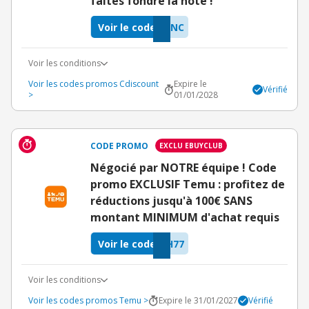
faites fondre la note !
Voir le code
QNC
Voir les conditions
Voir les codes promos Cdiscount
Expire le
Vérifié
>
01/01/2028
CODE PROMO
EXCLU EBUYCLUB
Négocié par NOTRE équipe ! Code
promo EXCLUSIF Temu : profitez de
réductions jusqu'à 100€ SANS
montant MINIMUM d'achat requis
Voir le code
H77
Voir les conditions
Voir les codes promos Temu >
Expire le 31/01/2027
Vérifié