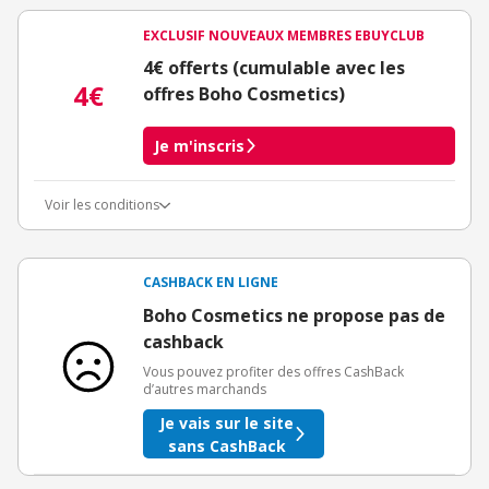
EXCLUSIF NOUVEAUX MEMBRES EBUYCLUB
4€ offerts (cumulable avec les
4€
offres Boho Cosmetics)
Je m'inscris
Voir les conditions
Conditions d'obtention du bonus
3€ de bienvenue crédités immédiatement + 1€ supplémentaire
crédité après le téléchargement de l'alerte Bons Plans.
CASHBACK EN LIGNE
Offre réservée à une toute première inscription chez eBuyClub.
Boho Cosmetics ne propose pas de
cashback
Vous pouvez profiter des offres CashBack
d’autres marchands
Je vais sur le site
sans CashBack