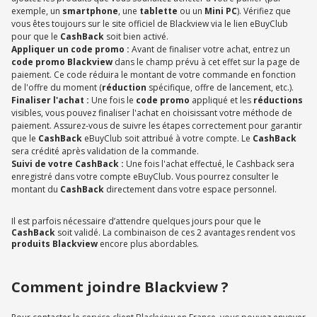
exemple, un
smartphone
, une
tablette
ou un
Mini PC
). Vérifiez que
vous êtes toujours sur le site officiel de Blackview via le lien eBuyClub
pour que le
CashBack
soit bien activé.
Appliquer un code promo :
Avant de finaliser votre achat, entrez un
code promo Blackview
dans le champ prévu à cet effet sur la page de
paiement. Ce code réduira le montant de votre commande en fonction
de l'offre du moment (
réduction
spécifique, offre de lancement, etc.).
Finaliser l'achat :
Une fois le
code promo
appliqué et les
réductions
visibles, vous pouvez finaliser l'achat en choisissant votre méthode de
paiement. Assurez-vous de suivre les étapes correctement pour garantir
que le
CashBack
eBuyClub soit attribué à votre compte. Le
CashBack
sera crédité après validation de la commande.
Suivi de votre CashBack :
Une fois l'achat effectué, le Cashback sera
enregistré dans votre compte eBuyClub. Vous pourrez consulter le
montant du
CashBack
directement dans votre espace personnel.
Il est parfois nécessaire d’attendre quelques jours pour que le
CashBack
soit validé. La combinaison de ces 2 avantages rendent vos
produits Blackview
encore plus abordables.
Comment joindre Blackview ?