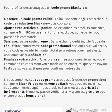
Pour profiter des avantages d’un
code promo Blackview
:
Obtenez un code promo valide :
En haut de cette page, recherchez un
code de réduction Blackview
puis copiez-le.
Ajoutez vos articles au panier :
Sélectionnez les produits souhaités,
comme le
Mini PC
ou un
smartphone
, et cliquez sur le panier pour
passer à la commande.
Saisissez votre code promo :
Dans le champ dédié intitulé "
code de
réduction
", entrez votre
code promotionnel
et cliquez sur "Valider". Si
votre code est valide, le montant total sera automatiquement ajusté,
appliquant ainsi la
réduction
.
Finalisez votre achat :
Une fois la
remise
appliquée, terminez votre
commande en choisissant votre mode de paiement, tel que Shop Pay ou
PayPal, et suivez les étapes pour confirmer votre achat.
Si vous combinez ces
codes promo
avec des périodes de
promotions
comme le
Black Friday
ou les
ventes flash
, vous pouvez maximiser
vos économies et acquérir des produits Blackview à des
prix très
intéressants
. N’oubliez pas de vérifier si la livraison est
gratuite
pour
encore plus de
bons plans
!