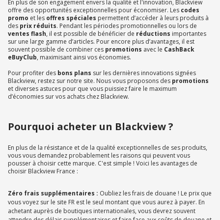
En plus de son engagement envers la qualité et l'innovation, Blackview
offre des opportunités exceptionnelles pour économiser. Les
codes
promo
et les
offres spéciales
permettent d’accéder à leurs produits à
des
prix réduits
. Pendant les périodes promotionnelles ou lors de
ventes flash
, il est possible de bénéficier de
réductions
importantes
sur une large gamme d’articles. Pour encore plus d’avantages, il est
souvent possible de combiner ces
promotions
avec le
CashBack
eBuyClub
, maximisant ainsi vos économies.
Pour profiter des
bons plans
sur les dernières innovations signées
Blackview, restez sur notre site. Nous vous proposons des
promotions
et diverses astuces pour que vous puissiez faire le maximum
d’économies sur vos achats chez Blackview.
Pourquoi acheter un Blackview ?
En plus de la résistance et de la qualité exceptionnelles de ses produits,
vous vous demandez probablement les raisons qui peuvent vous
pousser à choisir cette marque. C'est simple ! Voici les avantages de
choisir Blackview France :
Zéro frais supplémentaires :
Oubliez les frais de douane ! Le prix que
vous voyez sur le site FR est le seul montant que vous aurez à payer. En
achetant auprès de boutiques internationales, vous devrez souvent
attendre des délais supplémentaires et faire face aux coûts de douane et