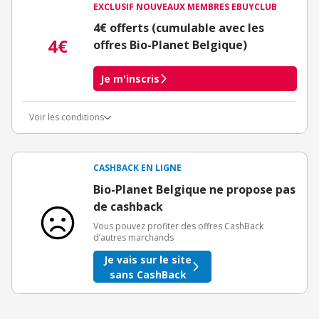
EXCLUSIF NOUVEAUX MEMBRES EBUYCLUB
4€ offerts (cumulable avec les
4€
offres Bio-Planet Belgique)
Je m'inscris
Voir les conditions
Conditions d'obtention du bonus
3€ de bienvenue crédités immédiatement + 1€ supplémentaire
crédité après le téléchargement de l'alerte Bons Plans.
CASHBACK EN LIGNE
Offre réservée à une toute première inscription chez eBuyClub.
Bio-Planet Belgique ne propose pas
de cashback
Vous pouvez profiter des offres CashBack
d’autres marchands
Je vais sur le site
sans CashBack