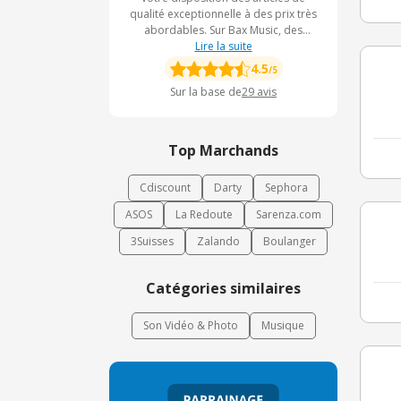
qualité exceptionnelle à des prix très
abordables. Sur Bax Music, des
équipements et accessoires
Lire la suite
professionnels vous attendent ;
4.5
/5
activez le CashBack Bax Music et
Sur la base de
29
avis
faites grossir votre cagnotte.
Top Marchands
Cdiscount
Darty
Sephora
ASOS
La Redoute
Sarenza.com
3Suisses
Zalando
Boulanger
Catégories similaires
Son Vidéo & Photo
Musique