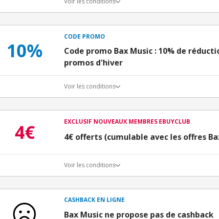
Voir les conditions
CODE PROMO
10%
Code promo Bax Music : 10% de réductio
promos d'hiver
Voir les conditions
EXCLUSIF NOUVEAUX MEMBRES EBUYCLUB
4€
4€ offerts (cumulable avec les offres Ba
Voir les conditions
Conditions d'obtention du bonus
3€ de bienvenue crédités immédiatement + 1€ supplémen
Bons Plans.
CASHBACK EN LIGNE
Offre réservée à une toute première inscription chez e
Bax Music ne propose pas de cashback