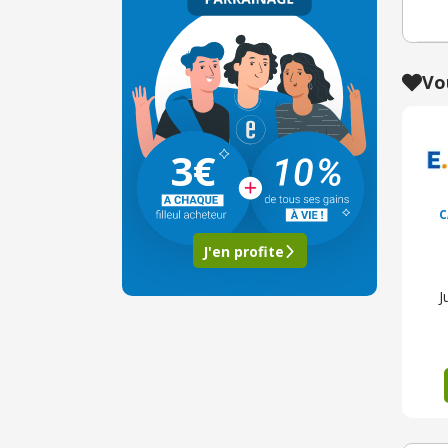
Vo
3€
C
J'en profite
J