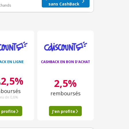
sans CashBack
rchands
ACK EN LIGNE
CASHBACK EN BON D'ACHAT
2,5%
2,5%
à
boursés
remboursés
ieu de 0,8%
 profite
J'en profite