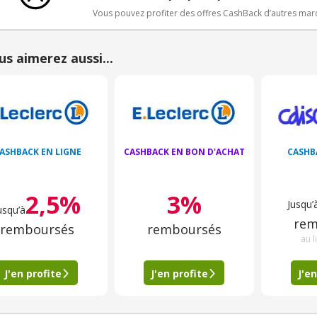
Vous pouvez profiter des offres CashBack d’autres ma
us aimerez aussi...
ASHBACK EN LIGNE
CASHBACK EN BON D'ACHAT
CASHB
2,5%
3%
Jusqu’
usqu’à
rem
remboursés
remboursés
au l
J'en profite
J'en profite
J'en