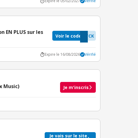
Expire le 05/02/2027
Vérifié
n EN PLUS sur les
Voir le code
TCK
Expire le 16/08/2026
Vérifié
x Music)
Je m'inscris
taire crédité après le téléchargement de l'alerte
BuyClub.
Je vais sur le site