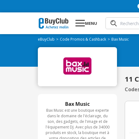
MENU
eBuyClub
Code Promos & Cashback
Bax Music
11 
Codes
Bax Music
Bax Music est une boutique experte
dans le domaine de l'éclairage, du
son, des gadgets, de l'image et de
l'équipement DJ. Avec plus de 34000
produits en stock, la boutique met à
votre disposition des articles de