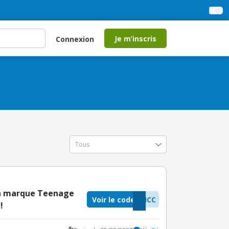
Je m’inscris
Connexion
 la marque Teenage
Voir le code
HCC
!