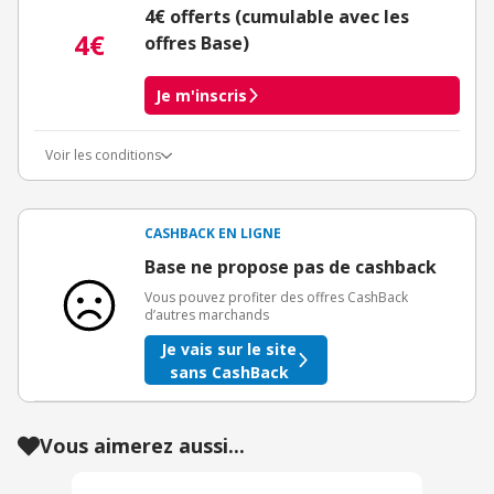
4€ offerts (cumulable avec les
4€
offres Base)
Je m'inscris
Voir les conditions
Conditions d'obtention du bonus
3€ de bienvenue crédités immédiatement + 1€ supplémentaire
crédité après le téléchargement de l'alerte Bons Plans.
CASHBACK EN LIGNE
Offre réservée à une toute première inscription chez eBuyClub.
Base ne propose pas de cashback
Vous pouvez profiter des offres CashBack
d’autres marchands
Je vais sur le site
sans CashBack
Vous aimerez aussi...