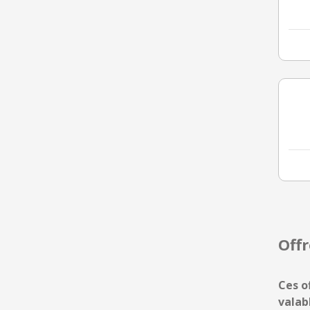
Off
Ces o
valab