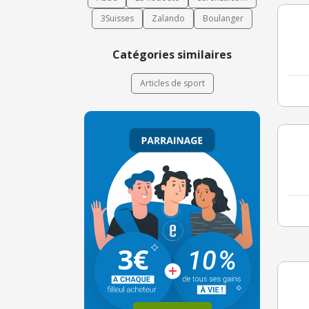
3Suisses
Zalando
Boulanger
Catégories similaires
Articles de sport
3€