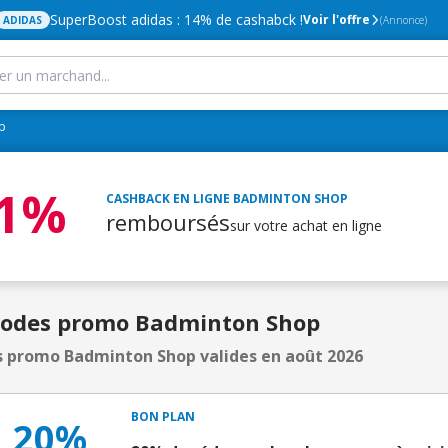
SuperBoost adidas : 14% de cashabck !
Voir l'offre
ADIDAS
(Annonce)
p
,1%
CASHBACK EN LIGNE
BADMINTON SHOP
remboursés
sur votre achat en ligne
Codes promo Badminton Shop
 promo Badminton Shop valides en août 2026
BON PLAN
20%