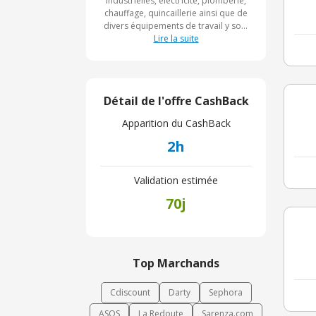
industrielles, électricité, plomberie,
chauffage, quincaillerie ainsi que de
divers équipements de travail y sont
disponibles. Au Forum du Bâtiment
Lire la suite
compte désormais près de 100
agences à l'échelle nationale pour
vous mieux rapprocher. Sur le site
officiel, vous y découvrez toutes les
Détail de l'offre CashBack
grandes marques ainsi que toutes les
nouvelles technologies.
Apparition du CashBack
2h
Validation estimée
70j
Top Marchands
Cdiscount
Darty
Sephora
ASOS
La Redoute
Sarenza.com