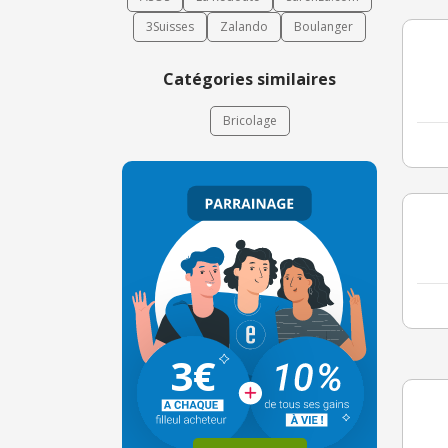
3Suisses
Zalando
Boulanger
Catégories similaires
Bricolage
3€