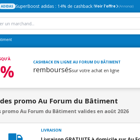
SuperBoost adidas : 14% de cashback !
Voir l'offre
ADIDAS
(Annonce)
timent
SQU’À
CASHBACK EN LIGNE
AU FORUM DU BÂTIMENT
5%
remboursés
sur votre achat en ligne
odes promo Au Forum du Bâtiment
 promo Au Forum du Bâtiment valides en août 2026
LIVRAISON
Livraison GRATUITE à domicile sur Au 