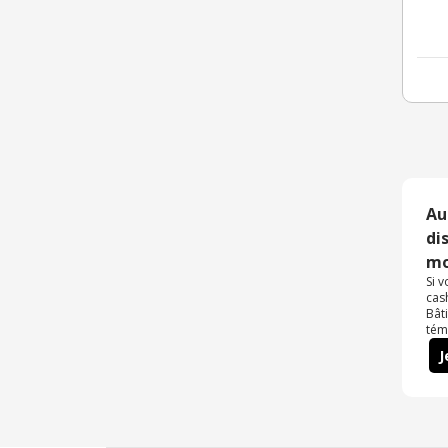
Au
di
mo
Si 
cas
Bât
tém
J