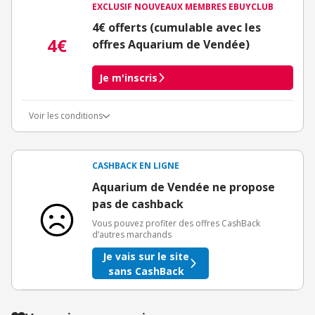
EXCLUSIF NOUVEAUX MEMBRES EBUYCLUB
4€ offerts (cumulable avec les
4€
offres Aquarium de Vendée)
Je m'inscris
Voir les conditions
Conditions d'obtention du bonus
3€ de bienvenue crédités immédiatement + 1€ supplémentaire
crédité après le téléchargement de l'alerte Bons Plans.
CASHBACK EN LIGNE
Offre réservée à une toute première inscription chez eBuyClub.
Aquarium de Vendée ne propose
pas de cashback
Vous pouvez profiter des offres CashBack
d’autres marchands
Je vais sur le site
sans CashBack