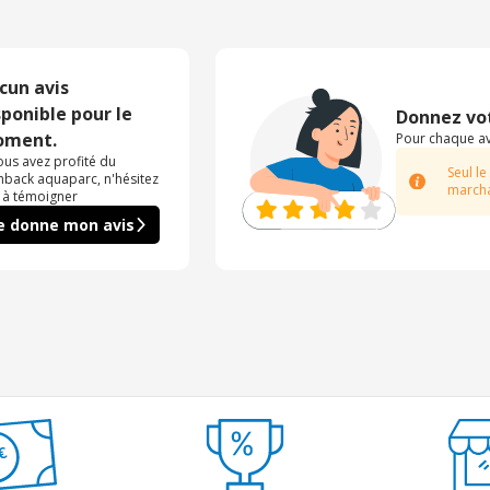
cun avis
sponible pour le
Donnez vot
ment.
Pour chaque avi
vous avez profité du
Seul le
hback aquaparc, n'hésitez
marcha
 à témoigner
e donne mon avis