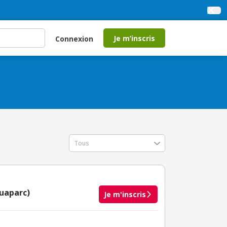
Je m’inscris
Connexion
quaparc)
Je m'inscris