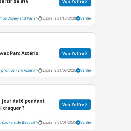
partir de 81€
Voir l'offre
omos Disneyland Paris >
Expire le 31/12/2028
Vérifié
avec Parc Astérix
Voir l'offre
s promos Parc Astérix >
Expire le 31/08/2026
Vérifié
 1 jour daté pendant
Voir l'offre
l craquer ?
s ZooParc de Beauval >
Expire le 01/01/2035
Vérifié