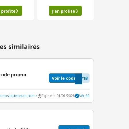
 profite
J'en profite
es similaires
 code promo
Voir le code
W1B
romos lastminute.com >
Expire le 01/01/2028
Vérifié