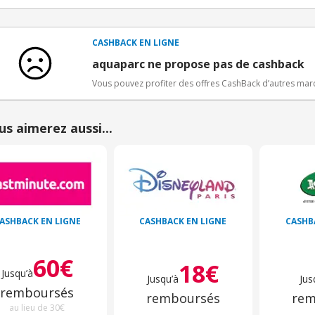
Conditions d'obtention du bonus
3€ de bienvenue crédités immédiatement + 1€ supplémen
Bons Plans.
CASHBACK EN LIGNE
Offre réservée à une toute première inscription chez e
aquaparc ne propose pas de cashback
Vous pouvez profiter des offres CashBack d’autres ma
us aimerez aussi...
ASHBACK EN LIGNE
CASHBACK EN LIGNE
CASHB
60€
18€
Jusqu’à
Jusqu’à
Jus
remboursés
remboursés
rem
au lieu de 30€