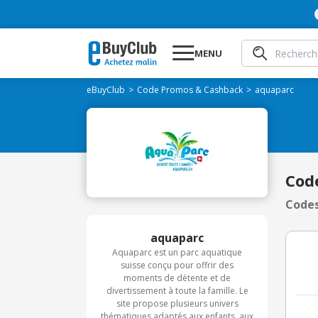
MENU
eBuyClub
Code Promos & Cashback
aquaparc
Cod
Codes
aquaparc
Aquaparc est un parc aquatique
suisse conçu pour offrir des
moments de détente et de
divertissement à toute la famille. Le
site propose plusieurs univers
thématiques adaptés aux enfants, aux