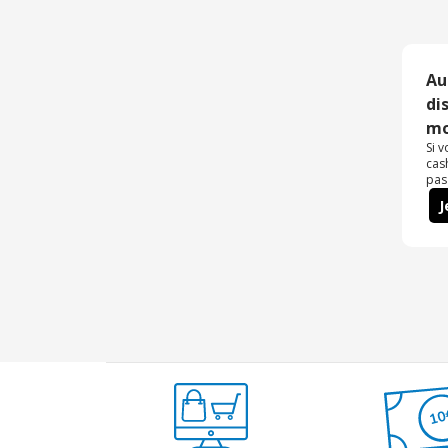
Au
di
mo
Si 
cas
pas
J