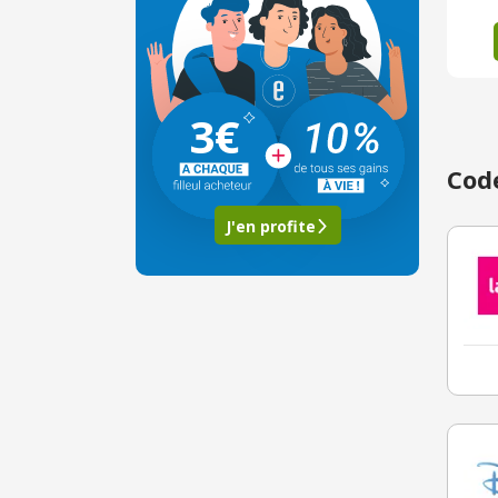
3€
Code
J'en profite