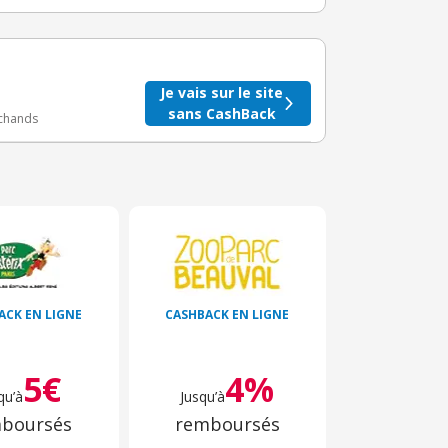
taire crédité après le téléchargement de l'alerte
BuyClub.
Je vais sur le site
sans CashBack
rchands
ACK EN LIGNE
CASHBACK EN LIGNE
5€
4%
qu’à
Jusqu’à
boursés
remboursés