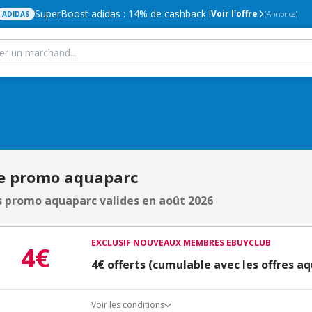
SuperBoost adidas : 14% de cashback !
Voir l'offre
ADIDAS
(Annonce)
e promo aquaparc
 promo aquaparc valides en août 2026
EXCLUSIF NOUVEAUX MEMBRES EBUYCLUB
4€
4€ offerts (cumulable avec les offres a
Voir les conditions