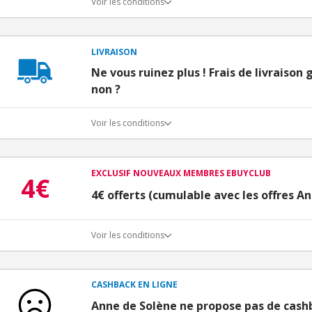
Voir les conditions
LIVRAISON
Ne vous ruinez plus ! Frais de livraison 
non ?
Voir les conditions
EXCLUSIF NOUVEAUX MEMBRES EBUYCLUB
4€
4€ offerts (cumulable avec les offres A
Voir les conditions
Conditions d'obtention du bonus
3€ de bienvenue crédités immédiatement + 1€ supplémen
Bons Plans.
CASHBACK EN LIGNE
Offre réservée à une toute première inscription chez e
Anne de Solène ne propose pas de cash