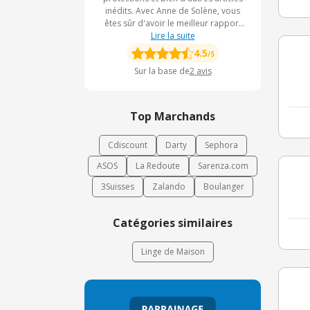
inédits. Avec Anne de Solène, vous
êtes sûr d'avoir le meilleur rapport
qualité-prix. Quelques clics sur le site
Lire la suite
vous permettront de trouver votre
4.5
/5
coup de coeur.
Sur la base de
2
avis
Top Marchands
Cdiscount
Darty
Sephora
ASOS
La Redoute
Sarenza.com
3Suisses
Zalando
Boulanger
Catégories similaires
Linge de Maison