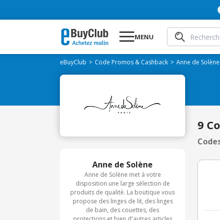
MENU
eBuyClub
Code Promos & Cashback
Anne de Solène
9 C
Codes
Anne de Solène
Anne de Solène met à votre
disposition une large sélection de
produits de qualité. La boutique vous
propose des linges de lit, des linges
de bain, des couettes, des
protections et bien d'autres articles