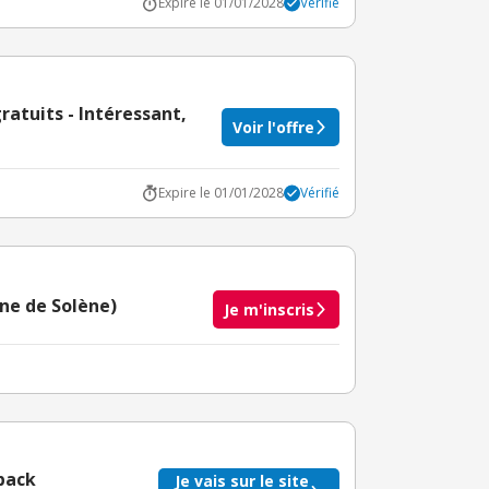
Expire le 01/01/2028
Vérifié
gratuits - Intéressant,
Voir l'offre
Expire le 01/01/2028
Vérifié
nne de Solène)
Je m'inscris
taire crédité après le téléchargement de l'alerte
BuyClub.
back
Je vais sur le site