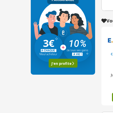
Vo
3€
C
J'en profite
J