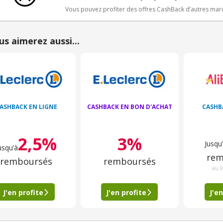
Vous pouvez profiter des offres CashBack d’autres ma
us aimerez aussi...
ASHBACK EN LIGNE
CASHBACK EN BON D'ACHAT
CASHB
2,5%
3%
Jusqu
usqu’à
rem
remboursés
remboursés
au l
J'en profite
J'en profite
J'en