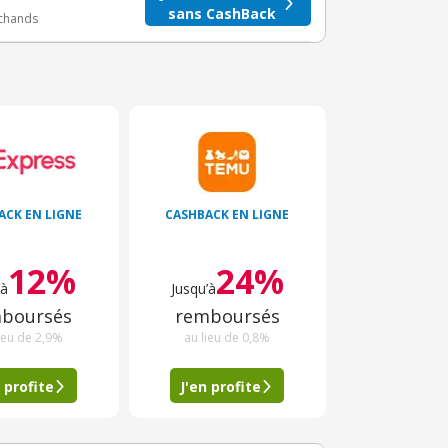
sans CashBack
rchands
ACK EN LIGNE
CASHBACK EN LIGNE
12%
24%
’à
Jusqu’à
boursés
remboursés
ieu de 2,9%
au lieu de 0,8%
 profite
J'en profite