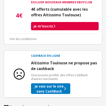
EXCLUSIF NOUVEAUX MEMBRES EBUYCLUB
4€ offerts (cumulable avec les
4€
offres Altissimo Toulouse)
Je m'inscris
Voir les conditions
Conditions d'obtention du bonus
3€ de bienvenue crédités immédiatement + 1€ supplémentaire
crédité après le téléchargement de l'alerte Bons Plans.
CASHBACK EN LIGNE
Offre réservée à une toute première inscription chez eBuyClub.
Altissimo Toulouse ne propose pas
de cashback
Vous pouvez profiter des offres CashBack
d’autres marchands
Je vais sur le site
sans CashBack