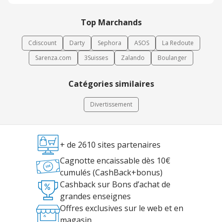
et de passion pour l’escalade en France et au Portugal.
Top Marchands
Cdiscount
Darty
Sephora
ASOS
La Redoute
Sarenza.com
3Suisses
Zalando
Boulanger
Catégories similaires
Divertissement
+ de 2610 sites partenaires
Cagnotte encaissable dès 10€
cumulés (CashBack+bonus)
Cashback sur Bons d’achat de
grandes enseignes
Offres exclusives sur le web et en
magasin