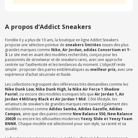
A propos d’Addict Sneakers
Fondée il y a plus de 10 ans, la boutique en ligne Addict Sneakers
propose une sélection pointue de
sneakers limitées
issues des plus
grandes marques comme
Nike, Air Jordan, adidas Consortium et Y-
3
. Le site met en avant des modèles recherchés, conçus pour les
passionnés de streetwear et de sneakers rares, avec une approche
centrée sur l’authenticité et les tendances du moment. L’objectif reste
simple : proposer des paires emblématiques au
meilleur prix,
avec une
expérience d’achat sécurisée et fluide.
Les collections regroupent des références très demandées comme les
Nike Dunk Low, Nike Dunk High, la Nike Air Force 1 Shadow
Pastel
, ou encore des modèles iconiques tels que
Air Jordan 1, Air
Jordan 4 Military Black et Air Jordan 1 Mid.
Côté lifestyle, les
amateurs de sneakers de grandes marques retrouvent également des
modèles connus comme
Adidas Samba, Adidas Gazelle, Adidas
Campus
, ainsi que des paires comme
New Balance 550, New Balance
2002R
ou encore les silhouettes modernes
Yeezy Slide et Yeezy Foam
RNNR.
Chaque modèle est sélectionné pour son style, sa rareté et sa
qualité.