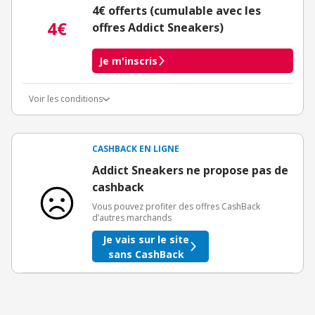
4€ offerts (cumulable avec les
4€
offres Addict Sneakers)
Je m'inscris
Voir les conditions
Conditions d'obtention du bonus
3€ de bienvenue crédités immédiatement + 1€ supplémentaire
crédité après le téléchargement de l'alerte Bons Plans.
CASHBACK EN LIGNE
Offre réservée à une toute première inscription chez eBuyClub.
Addict Sneakers ne propose pas de
cashback
Vous pouvez profiter des offres CashBack
d’autres marchands
Je vais sur le site
sans CashBack