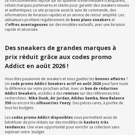
Le fonctionnement repose sur un système d’intermédiaire transparent,
reliant marques partenaires et clients pour garantir des sneakers neuves
et authentiques. Le site propose aussi le suivi de commande, des
informations de livraison rapides et un service de retour simplifié. Les
utilisateurs profitent régulièrement de
bons plans sneakers
et
d
’offres avantageuses
sur des modèles exclusifs, avec une livraison
rapide et sécurisée.
Des sneakers de grandes marques à
prix réduit grâce aux codes promo
Addict en août 2026 !
Vous êtes passionné de sneakers et vous guettez les
bonnes affaires
?
Un
code promo Addict Sneakers actif en août 2026
peut faire toute
la différence sur votre prochain achat. Avec un
bon de réduction
Addict Sneakers
, accédez à des
remises
sur des références très
recherchées :
Nike Dunk, Air Jordan, Adidas Samba, New Balance
550
ou encore les
silhouettes Yeezy
. Des pièces rares, à portée de
tous les budgets.
Les
codes promo Addict disponibles
vous permettent aussi de
bénéficier de prix réduits sur des modèles de
baskets très
tendances
. Une vraie opportunité pour enrichir sa collection sans
exploser votre budget.