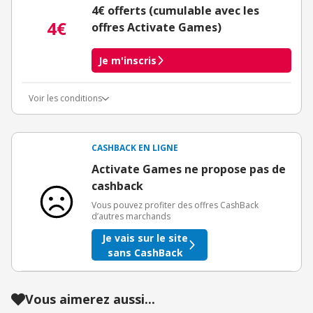
4€ offerts (cumulable avec les
4€
offres Activate Games)
Je m'inscris
Voir les conditions
Conditions d'obtention du bonus
3€ de bienvenue crédités immédiatement + 1€ supplémentaire
crédité après le téléchargement de l'alerte Bons Plans.
CASHBACK EN LIGNE
Offre réservée à une toute première inscription chez eBuyClub.
Activate Games ne propose pas de
cashback
Vous pouvez profiter des offres CashBack
d’autres marchands
Je vais sur le site
sans CashBack
Vous aimerez aussi...