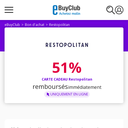
eBuyClub
Bon d'achat
Restopolitan
51%
CARTE CADEAU Restopolitan
remboursés
immédiatement
UNIQUEMENT
EN LIGNE