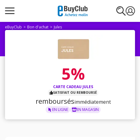
eBuyClub
Bon d'achat
Jules
5%
CARTE CADEAU JULES
SATISFAIT OU REMBOURSÉ
remboursés
immédiatement
EN LIGNE
EN MAGASIN