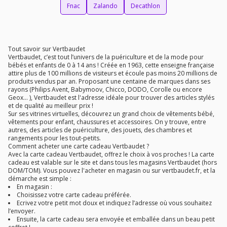
Fnac
Zalando
Decathlon
Tout savoir sur Vertbaudet
Vertbaudet, c’est tout l’univers de la puériculture et de la mode pour
bébés et enfants de 0 à 14 ans ! Créée en 1963, cette enseigne française
attire plus de 100 millions de visiteurs et écoule pas moins 20 millions de
produits vendus par an. Proposant une centaine de marques dans ses
rayons (Philips Avent, Babymoov, Chicco, DODO, Corolle ou encore
Geox... ), Vertbaudet est l'adresse idéale pour trouver des articles stylés
et de qualité au meilleur prix !
Sur ses vitrines virtuelles, découvrez un grand choix de vêtements bébé,
vêtements pour enfant, chaussures et accessoires. On y trouve, entre
autres, des articles de puériculture, des jouets, des chambres et
rangements pour les tout-petits.
Comment acheter une carte cadeau Vertbaudet ?
Avec la carte cadeau Vertbaudet, offrez le choix à vos proches ! La carte
cadeau est valable sur le site et dans tous les magasins Vertbaudet (hors
DOM/TOM). Vous pouvez l'acheter en magasin ou sur vertbaudet.fr, et la
démarche est simple :
En magasin :
Choisissez votre carte cadeau préférée.
Ecrivez votre petit mot doux et indiquez l’adresse où vous souhaitez
l’envoyer.
Ensuite, la carte cadeau sera envoyée et emballée dans un beau petit