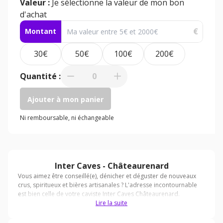
Valeur :
Je sélectionne la valeur de mon bon
d'achat
€
Montant
30€
50€
100€
200€
Quantité :
0
Ajouter à mon panier
Ni remboursable, ni échangeable
Inter Caves - Châteaurenard
Lire la suite