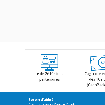
+ de 2610 sites
Cagnotte e
partenaires
dès 10€ 
(CashBac
Besoin d'aide ?
Contactez notre Service Clients