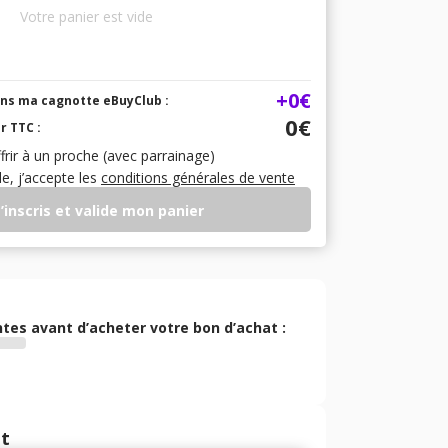
Votre panier est vide
+
0€
ans ma cagnotte eBuyClub :
0€
r TTC :
ffrir à un proche (avec parrainage)
, j’accepte les
conditions générales de vente
’inscris et valide mon panier
ntes avant d’acheter votre bon d’achat :
t