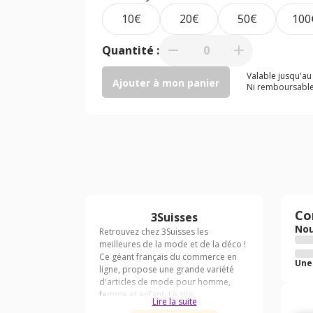
10€
20€
50€
100
Quantité :
0
Valable jusqu'a
Ajouter à mon panier
Ni remboursable
Co
3Suisses
Nou
Une
Lire la suite