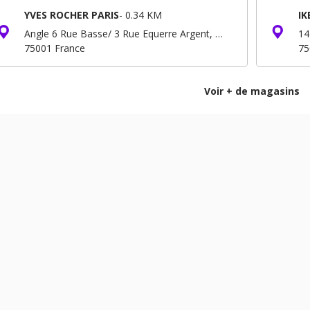
YVES ROCHER PARIS
-
0.34 KM
IK
Angle 6 Rue Basse/ 3 Rue Equerre Argent, Forum - Niveau -3 B.P. 293
14
75001
France
75
Voir + de magasins