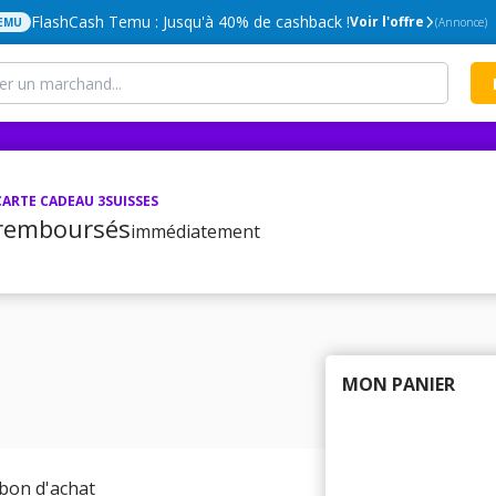
FlashCash Temu : Jusqu'à 40% de cashback !
Voir l'offre
EMU
(Annonce)
CARTE CADEAU 3SUISSES
remboursés
immédiatement
MON PANIER
 bon d'achat