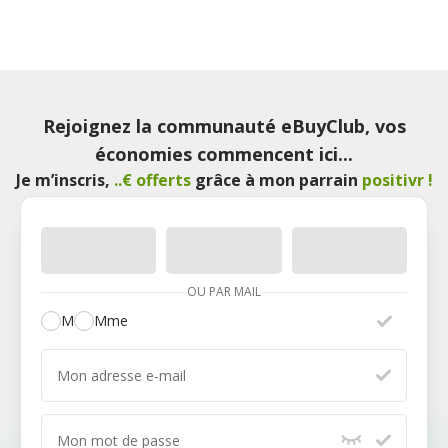
Rejoignez la communauté eBuyClub, vos
économies commencent ici...
Je m’inscris
,
..€ offerts
grâce à mon parrain
positivr
!
OU PAR MAIL
M
Mme
Mon adresse e-mail
Mon mot de passe