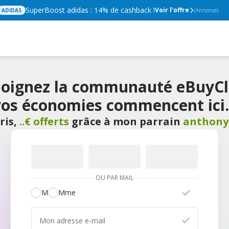
SuperBoost adidas : 14% de cashback !
Voir l'offre
ADIDAS
(Annonce)
joignez la communauté eBuyCl
os économies commencent ici.
ris
,
..€ offerts
grâce à mon parrain
anthon
OU PAR MAIL
M
Mme
Mon adresse e-mail