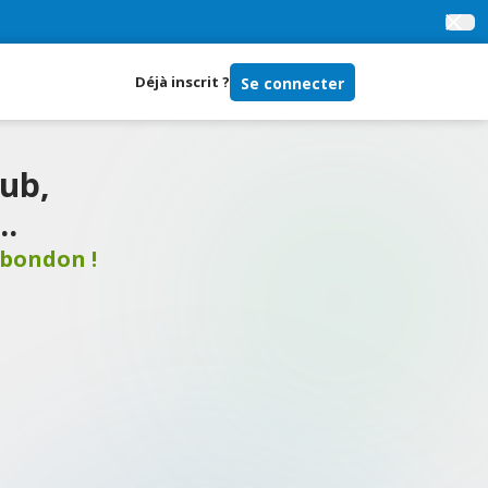
Déjà inscrit ?
Se connecter
ub,
..
ybondon
!