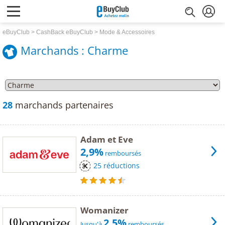
eBuyClub
CashBack eBuyClub
Mode & Accessoires
Marchands : Charme
28
marchands partenaires
Adam et Eve
2,9%
remboursés
25 réductions
Womanizer
2,5%
Jusqu'à
remboursés