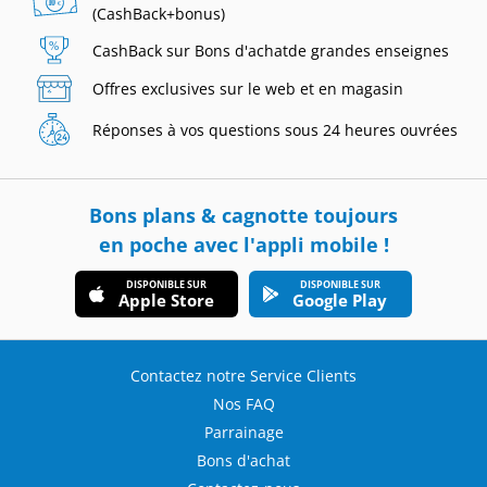
(CashBack+bonus)
CashBack sur Bons d'achat
de grandes enseignes
Offres exclusives
sur le web et
en magasin
Réponses à vos
questions sous
24 heures ouvrées
Bons plans & cagnotte toujours
en poche avec l'appli mobile !
DISPONIBLE SUR
DISPONIBLE SUR
Apple Store
Google Play
Contactez notre Service Clients
Nos FAQ
Parrainage
Bons d'achat